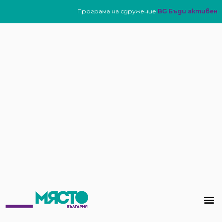
Програма на сдружение
BG Бъди активен