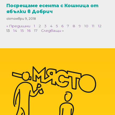
Посрещаме есента с Кошница от
ябълки в Добрич
октомври 9, 2018
« Предишни
1
2
3
4
5
6
7
8
9
10
11
12
13
14
15
16
17
Следващи »