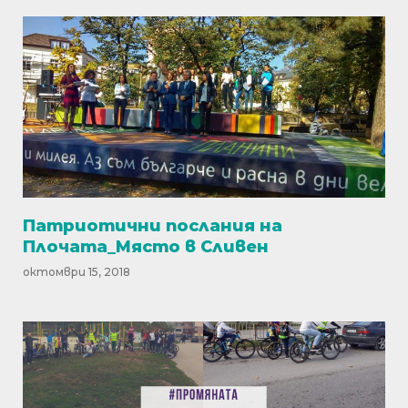
Патриотични послания на
Плочата_Място в Сливен
октомври 15, 2018