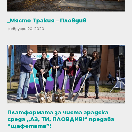
_Място Тракия – Пловдив
февруари 20, 2020
Платформата за чиста градска
среда „АЗ, ТИ, ПЛОВДИВ!“ предава
“щафетата”!