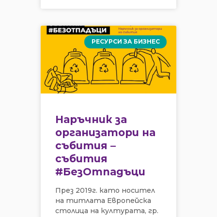
РЕСУРСИ ЗА БИЗНЕС
Наръчник за
организатори на
събития –
събития
#БезОтпадъци
През 2019г. като носител
на титлата Европейска
столица на културата, гр.