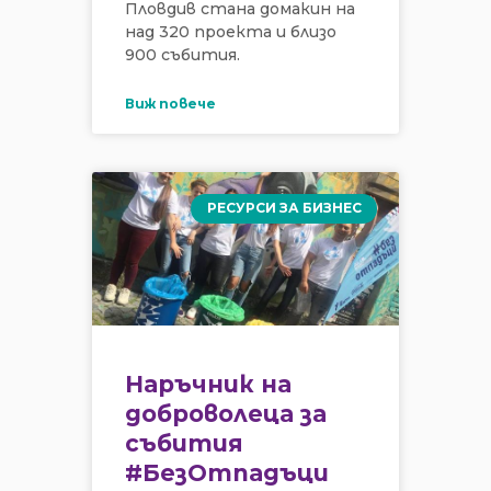
Пловдив стана домакин на
над 320 проекта и близо
900 събития.
Виж повече
РЕСУРСИ ЗА БИЗНЕС
Наръчник на
доброволеца за
събития
#БезОтпадъци