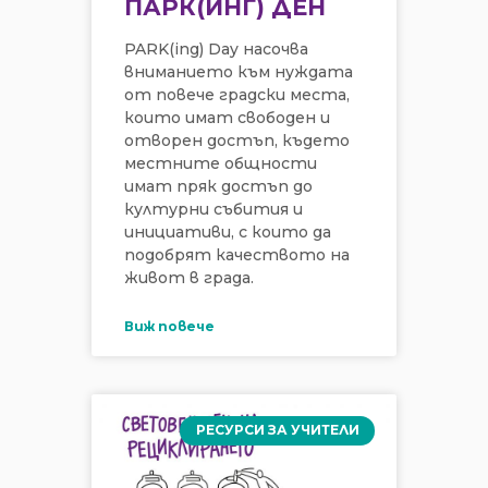
ПАРК(ИНГ) ДЕН
PARK(ing) Day насочва
вниманието към нуждата
от повече градски места,
които имат свободен и
отворен достъп, където
местните общности
имат пряк достъп до
културни събития и
инициативи, с които да
подобрят качеството на
живот в града.
Виж повече
РЕСУРСИ ЗА УЧИТЕЛИ