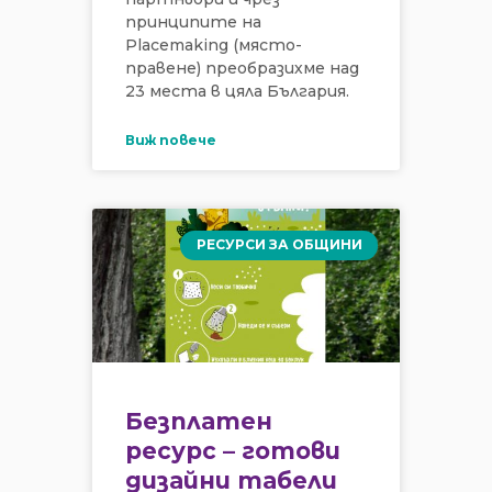
принципите на
Placemaking (място-
правене) преобразихме над
23 места в цяла България.
Виж повече
РЕСУРСИ ЗА ОБЩИНИ
Безплатен
ресурс – готови
дизайни табели