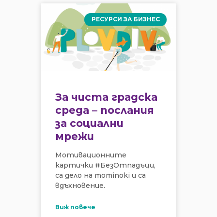
РЕСУРСИ ЗА БИЗНЕС
За чиста градска
среда – послания
за социални
мрежи
Мотивационните
картички #БезОтпадъци,
са дело на mominoki и са
вдъхновение.
Виж повече