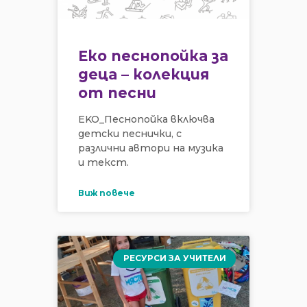
Еко песнопойка за
деца – колекция
от песни
EKO_Песнопойка включва
детски песнички, с
различни автори на музика
и текст.
Виж повече
РЕСУРСИ ЗА УЧИТЕЛИ