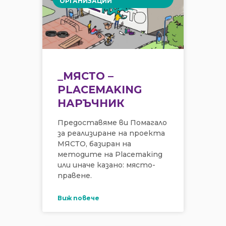
ОРГАНИЗАЦИИ
_МЯСТО –
PLACEMAKING
НАРЪЧНИК
Предоставяме ви Помагало
за реализиране на проекта
МЯСТО, базиран на
методите на Placemaking
или иначе казано: място-
правене.
Виж повече