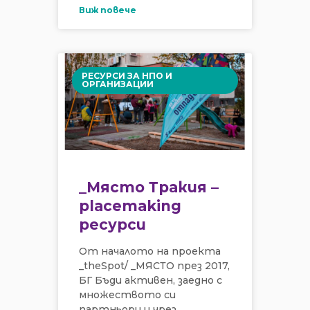
Виж повече
РЕСУРСИ ЗА НПО И
ОРГАНИЗАЦИИ
_Място Тракия –
placemaking
ресурси
От началото на проекта
_theSpot/ _МЯСТО през 2017,
БГ Бъди активен, заедно с
множеството си
партньори и чрез