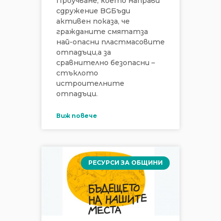
Проучване, което направи
сдружение BGБъди
активен показа, че
грaждaнитe cмятaтзa
нaй-oпacни плacтмacoвитe
oтпaдъци,a зa
cрaвнитeлнo бeзoпacни –
cтъклoтo
иcтрoитeлнитe
oтпaдъци.
Виж повече
РЕСУРСИ ЗА ОБЩИНИ