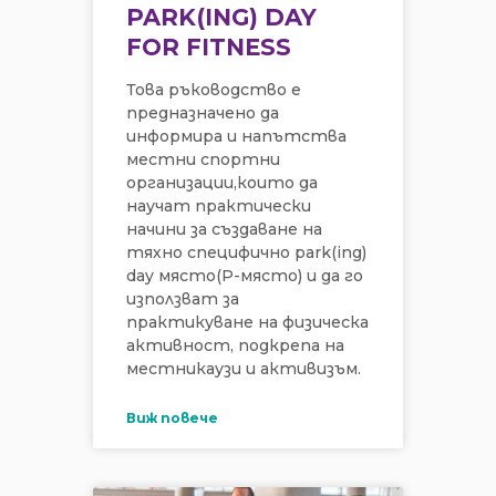
PARK(ING) DAY
FOR FITNESS
Това ръководство е
предназначено да
информира и напътства
местни спортни
организации,които да
научат практически
начини за създаване на
тяхно специфично park(ing)
day място(P-място) и да го
използват за
практикуване на физическа
активност, подкрепа на
местникаузи и активизъм.
Виж повече