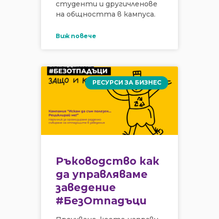
студенти и другичленове
на общността в кампуса.
Виж повече
РЕСУРСИ ЗА БИЗНЕС
Ръководство как
да управляваме
заведение
#БезОтпадъци