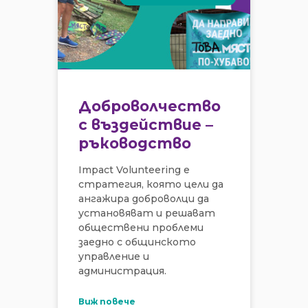
Доброволчество
с въздействие –
ръководство
Impact Volunteering е
стратегия, която цели да
ангажира доброволци да
установяват и решават
обществени проблеми
заедно с общинското
управление и
администрация.
Виж повече