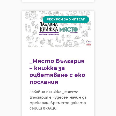
РЕСУРСИ ЗА УЧИТЕЛИ
_Място България
– книжка за
оцветяване с еко
послания
Забавна Книжка _Място
България е чудесен начин да
прекараш времето докато
седиш вкъщи.