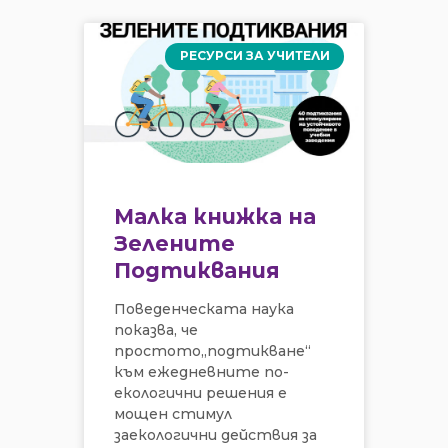
РЕСУРСИ ЗА УЧИТЕЛИ
Малка книжка на
Зелените
Подтиквания
Поведенческата наука
показва, че
простото„подтикване“
към ежедневните по-
екологични решения е
мощен стимул
заекологични действия за