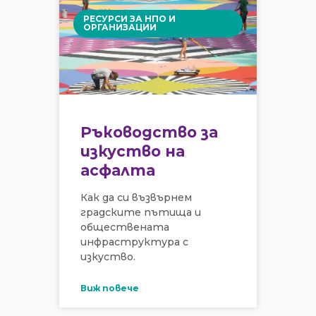
РЕСУРСИ ЗА НПО И
ОРГАНИЗАЦИИ
Ръководство за
изкуство на
асфалта
Как да си възвърнем
градските пътища и
обществената
инфраструктура с
изкуство.
Виж повече