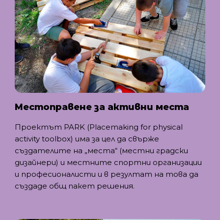
Местоправене за активни места
Проектът PARK (Placemaking for physical
activity toolbox) има за цел да свърже
създателите на „места“ (местни градски
дизайнери) и местните спортни организации
и професионалисти и в резултат на това да
създаде общ пакет решения.