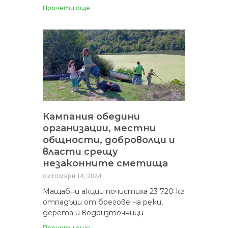
Прочети още
Кампания обедини
организации, местни
общности, доброволци и
власти срещу
незаконните сметища
октомври 14, 2024
Мащабни акции почистиха 23 720 кг
отпадъци от брегове на реки,
дерета и водоизточници
Прочети още