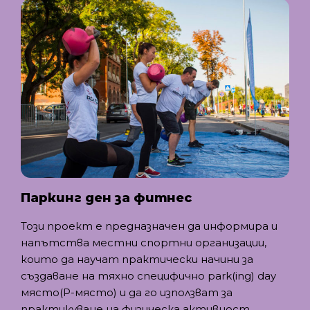
Паркинг ден за фитнес
Този проект е предназначен да информира и
напътства местни спортни организации,
които да научат практически начини за
създаване на тяхно специфично park(ing) day
място(P-място) и да го използват за
практикуване на физическа активност,