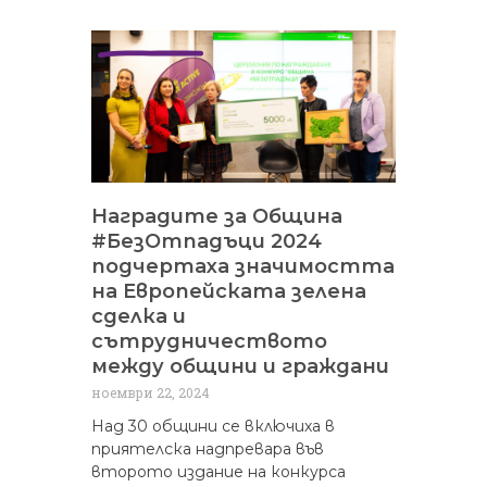
Наградите за Община
#БезОтпадъци 2024
подчертаха значимостта
на Европейската зелена
сделка и
сътрудничеството
между общини и граждани
ноември 22, 2024
Над 30 общини се включиха в
приятелска надпревара във
второто издание на конкурса