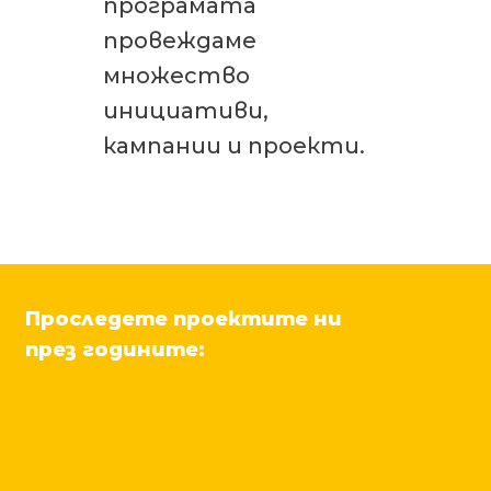
програмата
провеждаме
множество
инициативи,
кампании и проекти.
Проследете проектите ни
през годините: