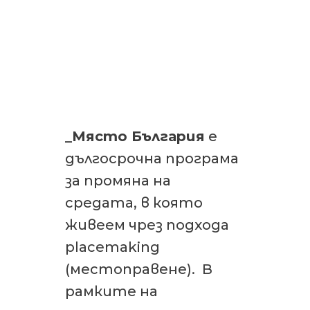
_Място България
е
дългосрочна програма
за промяна на
средата, в която
живеем чрез подхода
placemaking
(местоправене). В
рамките на