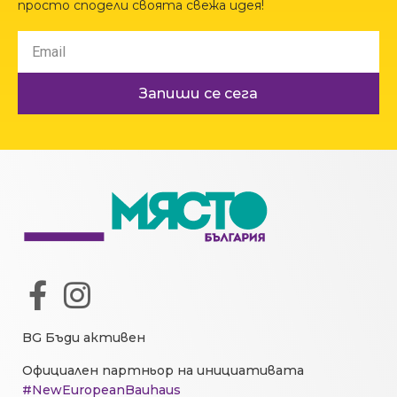
просто сподели своята свежа идея!
Запиши се сега
BG Бъди активен
Официален партньор на инициативата
#NewEuropeanBauhaus