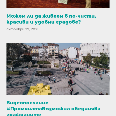
Можем ли да живеем в по-чисти,
красиви и удобни градове?
октомври 29, 2021
Видеопослание
#ПромянатаВъзможна обединява
гражданите