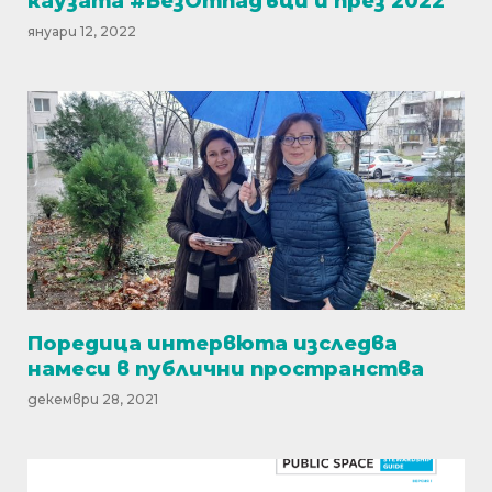
каузата #БезОтпадъци и през 2022
януари 12, 2022
Поредица интервюта изследва
намеси в публични пространства
декември 28, 2021