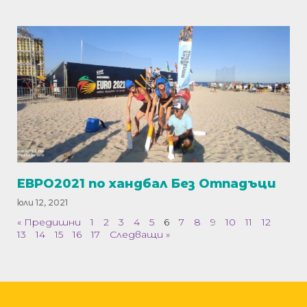
ЕВРО2021 по хандбал Без Отпадъци
юли 12, 2021
« Предишни
1
2
3
4
5
6
7
8
9
10
11
12
13
14
15
16
17
Следващи »