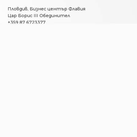
Пловдив, Бизнес център Флавия
Цар Борис III Обединител
+359 87 6723377
beactive@bgbeactive.org
ПРОЕКТИ
Партньорство за красива и чиста България
Активни квартали
PARK
Аз, Ти, Пловдив
КАМПАНИИ
Световен ден на Рециклирането
Искам да съм полезен…Рециклирай ме!