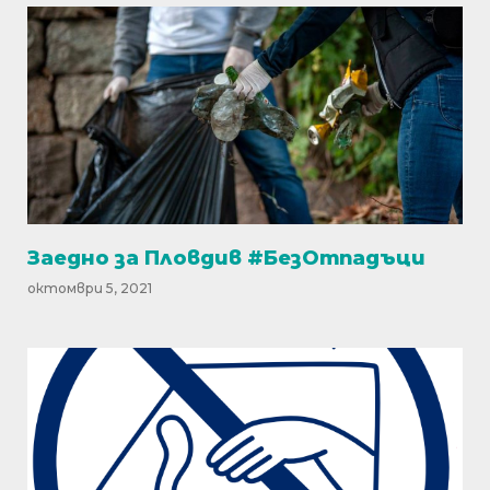
Заедно за Пловдив #БезОтпадъци
октомври 5, 2021