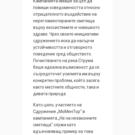
Кампанията имаше за цел да
повиши осведомеността относно
отрицателното въздействие на
нерегламентираните сметища
върху екосистемите и човешкото
здраве. Чрез своите инициативи
сдружението иска да насърчи
устойчивостта и отговорното
поведение сред обществото.
Почистването на река Струма
беше идеална възможност да се
съсредоточат усилията им върху
конкретен проблем, който засяга
както местните общности, така и
дивата природа.
Като цяло, участието на
Сдружение „МоМенТор“ в
кампанията „Не на незаконните
сметища“ служи като
вдъхновяващ пример за това