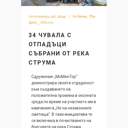
септември 30, 2024
In
News
,
The
Spot
,
_Място
34 ЧУВАЛА С
ОТПАДЪЦИ
СЪБРАНИ ОТ РЕКА
СТРУМА
Сдружение „МоМенТор“
демонстрира своята отдаденост
към създаването на
положителна промяна в околната
среда по време на участието им в
кампанията „Не на незаконните
сметища“. В тази инициатива те
се включиха в почистването на
бреговете на река Струма,