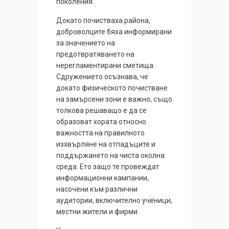
поколения.
Докато почистваха района,
доброволците бяха информирани
за значението на
предотвратяването на
нерегламентирани сметища.
Сдружението осъзнава, че
докато физическото почистване
на замърсени зони е важно, също
толкова решаващо е да се
образоват хората относно
важността на правилното
изхвърляне на отпадъците и
поддържането на чиста околна
среда. Ето защо те провеждат
информационни кампании,
насочени към различни
аудитории, включително ученици,
местни жители и фирми.