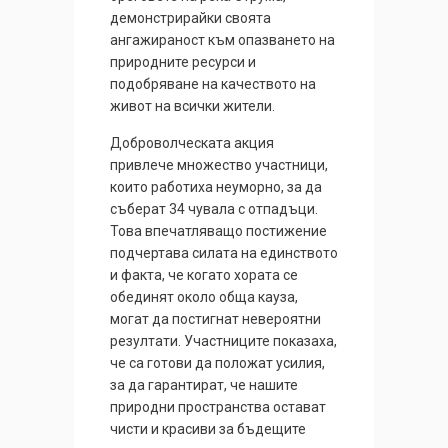
демонстрирайки своята
ангажираност към опазването на
природните ресурси и
подобряване на качеството на
живот на всички жители.
Доброволческата акция
привлече множество участници,
които работиха неуморно, за да
съберат 34 чувала с отпадъци.
Това впечатляващо постижение
подчертава силата на единството
и факта, че когато хората се
обединят около обща кауза,
могат да постигнат невероятни
резултати. Участниците показаха,
че са готови да положат усилия,
за да гарантират, че нашите
природни пространства остават
чисти и красиви за бъдещите