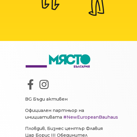
BG Бъди активен
Официален партньор на
инициативата
#NewEuropeanBauhaus
Пловдив, Бизнес център Флавия
Цар Борис III Обединител