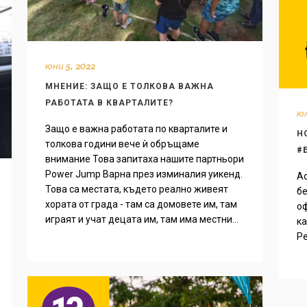
юни 5, 2022
МНЕНИЕ: ЗАЩО Е ТОЛКОВА ВАЖНА
РАБОТАТА В КВАРТАЛИТЕ?
юл
Защо е важна работата по кварталите и
Н
толкова години вече ѝ обръщаме
#
внимание Това запитаха нашите партньори
Power Jump Варна през изминалия уикенд.
Ас
Това са местата, където реално живеят
бе
хората от града - там са домовете им, там
оф
играят и учат децата им, там има местни...
ка
Ре