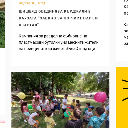
Д
април 26, 2023
К
ШИШЕЯД ОБЕДИНЯВА КЪРДЖАЛИ В
П
КАУЗАТА “ЗАЕДНО ЗА ПО-ЧИСТ ПАРК И
Ка
КВАРТАЛ”
ра
Кампания за разделно събиране на
ме
пластмасови бутилки учи месните жители
ра
на принципите за живот #БезОтпадъци ...