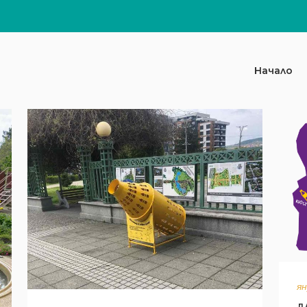
Начало
ян