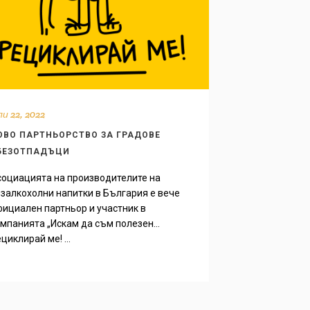
и 22, 2022
ОВО ПАРТНЬОРСТВО ЗА ГРАДОВЕ
БЕЗОТПАДЪЦИ
оциацията на производителите на
залкохолни напитки в България е вече
ициален партньор и участник в
мпанията „Искам да съм полезен…
циклирай ме! ...