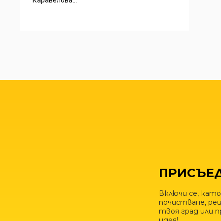
Каравелова...
ПРИСЪЕД
Включи се, като
почистване, рец
твоя град или 
идея!