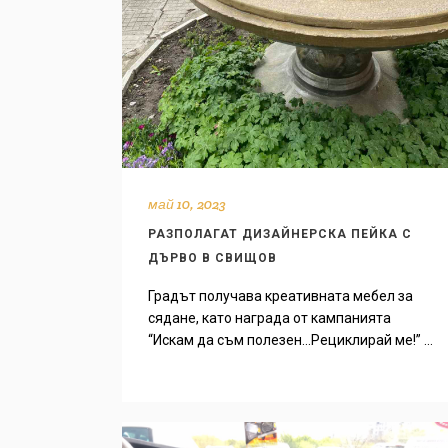
май 10, 2023
РАЗПОЛАГАТ ДИЗАЙНЕРСКА ПЕЙКА С
ДЪРВО В СВИЩОВ
Градът получава креативната мебел за
сядане, като награда от кампанията
“Искам да съм полезен…Рециклирай ме!” ...