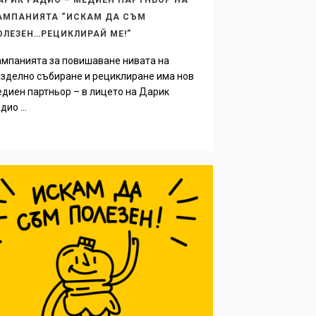
АРИК РАДИО – МЕДИЕН ПАРТНЬОР НА
АМПАНИЯТА “ИСКАМ ДА СЪМ
ОЛЕЗЕН…РЕЦИКЛИРАЙ МЕ!”
мпанията за повишаване нивата на
зделно събиране и рециклиране има нов
диен партньор – в лицето на Дарик
дио ...