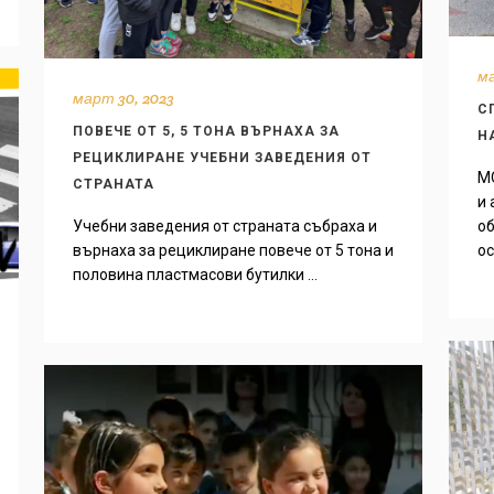
ма
март 30, 2023
С
ПОВЕЧЕ ОТ 5, 5 ТОНА ВЪРНАХА ЗА
Н
РЕЦИКЛИРАНЕ УЧЕБНИ ЗАВЕДЕНИЯ ОТ
MO
СТРАНАТА
и 
Учебни заведения от страната събраха и
об
върнаха за рециклиране повече от 5 тона и
ос
половина пластмасови бутилки ...