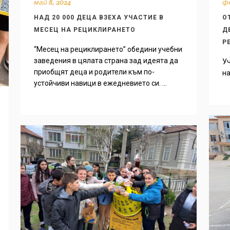
май 8, 2024
фе
НАД 20 000 ДЕЦА ВЗЕХА УЧАСТИЕ В
О
МЕСЕЦ НА РЕЦИКЛИРАНЕТО
Д
Р
“Месец на рециклирането” обедини учебни
заведения в цялата страна зад идеята да
Уч
приобщят деца и родители към по-
на
устойчиви навици в ежедневието си. ...