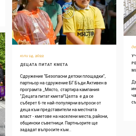
де
юли 14, 2022
У
Р
ДЕЦАТА ПИТАТ КМЕТА
М
Сдружение "Безопасни детски площадки",
Дв
партньор на сдружение БГ Бъди Активен в
ин
програмта _Място, стартира кампания
ча
"Децата питат кмета!"Целта е да се
съ
съберет 6-те най-популярни въпроси от
деца към представители на местната
власт - кметове на населени места, райони,
общински съветници. Партньорите ще
зададат въпросите към...