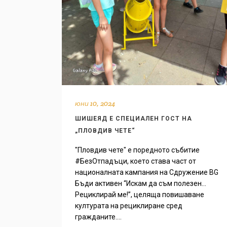
юни 10, 2024
ШИШЕЯД Е СПЕЦИАЛЕН ГОСТ НА
„ПЛОВДИВ ЧЕТЕ“
"Пловдив чете" е поредното събитие
#БезОтпадъци, което става част от
националната кампания на Сдружение BG
Бъди активен “Искам да съм полезен…
Рециклирай ме!”, целяща повишаване
културата на рециклиране сред
гражданите....