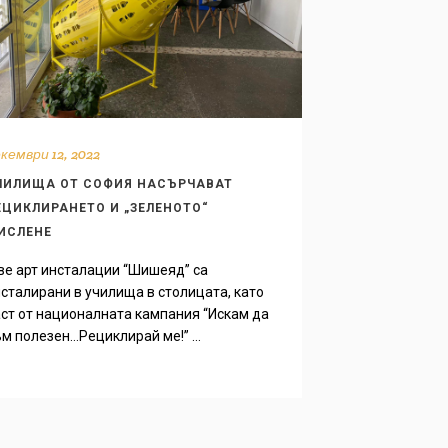
кември 12, 2022
ЧИЛИЩА ОТ СОФИЯ НАСЪРЧАВАТ
ЕЦИКЛИРАНЕТО И „ЗЕЛЕНОТО“
ИСЛЕНЕ
е арт инсталации “Шишеяд” са
сталирани в училища в столицата, като
ст от националната кампания “Искам да
м полезен…Рециклирай ме!” ...