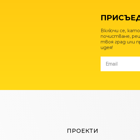
ПРИСЪЕД
Включи се, като
почистване, рец
твоя град или 
идея!
ПРОЕКТИ