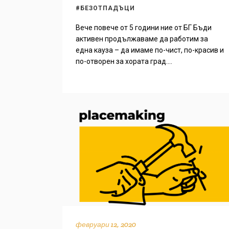
#БЕЗОТПАДЪЦИ
Вече повече от 5 години ние от БГ Бъди
активен продължаваме да работим за
една кауза – да имаме по-чист, по-красив и
по-отворен за хората град....
февруари 12, 2020