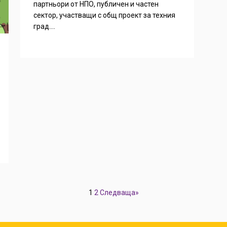
партньори от НПО, публичен и частен
сектор, участващи с общ проект за техния
град....
1
2
Следваща»