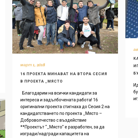
ав
К
март 1, 2018
И
Б
16 ПРОЕКТА МИНАВАТ НА ВТОРА СЕСИЯ
В ПРОЕКТА _МЯСТО
И
бу
Благодарим на всички кандидати за
иг
интереса и задълбочената работа! 16
оригинални проекта стигнаха до Сесия 2 на
кандидатстването по проекта _Място –
Доброволчество с въздействие
**Проектът “_Място” е разработен, за да
изгради/надгради капацитета на