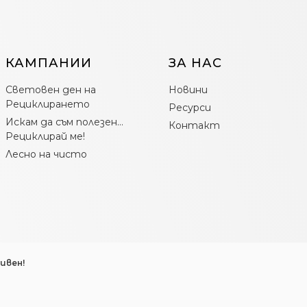
КАМПАНИИ
ЗА НАС
Световен ден на
Новини
Рециклирането
Ресурси
Искам да съм полезен…
Контакт
Рециклирай ме!
Лесно на чисто
ивен!