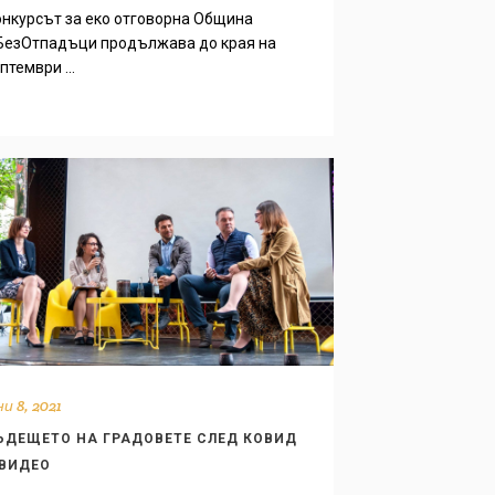
нкурсът за еко отговорна Община
БезОтпадъци продължава до края на
птември ...
и 8, 2021
ЪДЕЩЕТО НА ГРАДОВЕТЕ СЛЕД КОВИД
 ВИДЕО