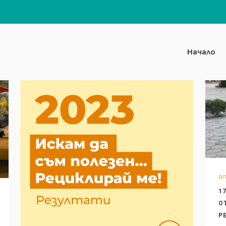
Начало
ап
1
О
Р