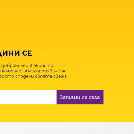
ИНИ СЕ
 доброволец в акции по
иклиране, облагородяване на
просто сподели своята свежа
Запиши се сега