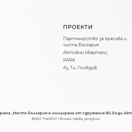
ПРОЕКТИ
Партньорство за красива и
чиста България
Активни квартали
PARK
Аз, Ти, Пловдив
рама _Място България е иницирана от сдружение BG Бъди Акт
©2022 TheSPOT | Всички права запазени!