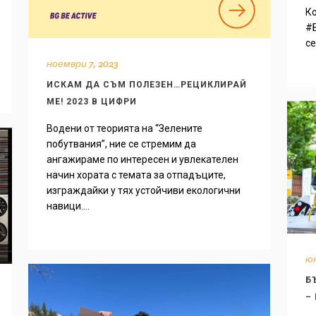
Ко
#
се
ноември 7, 2023
ИСКАМ ДА СЪМ ПОЛЕЗЕН…РЕЦИКЛИРАЙ
МЕ! 2023 В ЦИФРИ
Водени от теорията на “Зелените
побутвания”, ние се стремим да
ангажираме по интересен и увлекателен
начин хората с темата за отпадъците,
изграждайки у тях устойчиви екологични
навици....
юн
Б
–