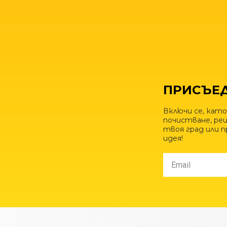
ПРИСЪЕД
Включи се, като
почистване, рец
твоя град или 
идея!