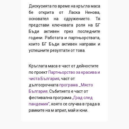
Дискусията по време на кръгла маса
бе открита от Ласка Ненова,
основател на сдружението. Тя
представи ключовата роля на БГ
Бъди активен през последните
години. Работата и партньорствата,
които БГ Бъди активен направи и
успешните резултати от това.
Кръглата маса е част от дейностите
по проект
Партньорство за красива и
чиста България
, част от
дългосрочната
програма _Място
България
. Събитието е част от
фестивална програма
„Град след
пандемия“
, която се случва в града в
рамките на м април, май и юни.