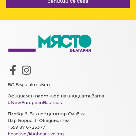
Запиши се сега
BG Бъди активен
Официален партньор на инициативата
#NewEuropeanBauhaus
Пловдив, Бизнес център Флавия
Цар Борис III Обединител
+359 87 6723377
beactive@bgbeactive.org