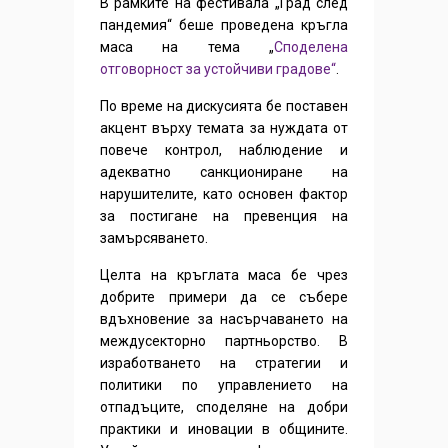
В рамките на фестивала „Град след
пандемия“ беше проведена кръгла
маса на тема „
Споделена
отговорност за устойчиви градове“
.
По време на дискусията бе поставен
акцент върху темата за нуждата от
повече контрол, наблюдение и
адекватно санкциониране на
нарушителите, като основен фактор
за постигане на превенция на
замърсяването.
Целта на кръглата маса бе чрез
добрите примери да се събере
вдъхновение за насърчаването на
междусекторно партньорство. В
изработването на стратегии и
политики по управлението на
отпадъците, споделяне на добри
практики и иновации в общините.