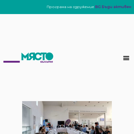
Програма на сдружение
BG Бъди активен