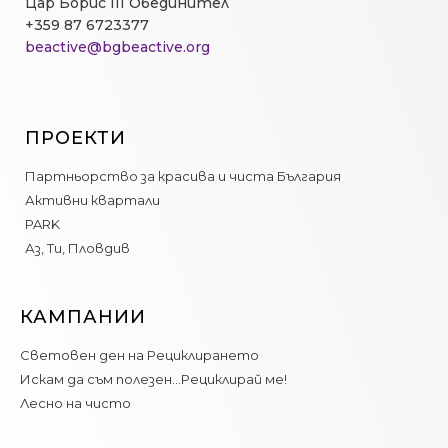
Цар Борис III Обединител
+359 87 6723377
beactive@bgbeactive.org
ПРОЕКТИ
Партньорство за красива и чиста България
Активни квартали
PARK
Аз, Ти, Пловдив
КАМПАНИИ
Световен ден на Рециклирането
Искам да съм полезен…Рециклирай ме!
Лесно на чисто