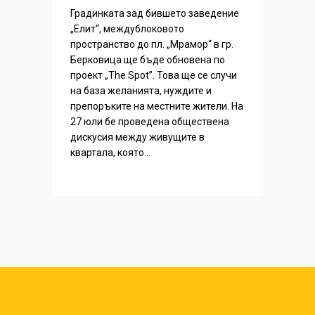
Градинката зад бившето заведение
„Елит“, междублоковото
пространство до пл. „Мрамор“ в гр.
Берковица ще бъде обновена по
проект „The Spot”. Това ще се случи
на база желанията, нуждите и
препоръките на местните жители. На
27 юли бе проведена обществена
дискусия между живущите в
квартала, която...