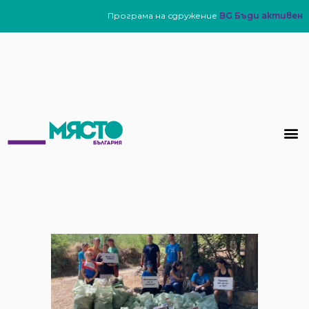
Програма на сдружение
BG Бъди активен