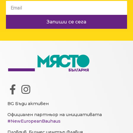
Запиши се сега
BG Бъди активен
Официален партньор на инициативата
#NewEuropeanBauhaus
Пловдив, Бизнес център Флавия