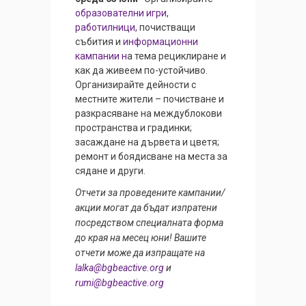
образователни игри,
работилници,
почистващи
събития и
информационни
кампании н
а тема рециклиране и
как да живеем по-устойчиво.
Организирайте дейности с
местните жители – почистване и
разкрасяване на междублокови
пространства и градинки;
засаждане на дървета и цветя;
ремонт и боядисване на места за
сядане и други.
Отчети за проведените кампании/
акции могат да бъдат изпратени
посредством специалната форма
до края на месец юни! Вашите
отчети може да изпращате на
lalka@bgbeactive.org
и
rumi@bgbeactive.org