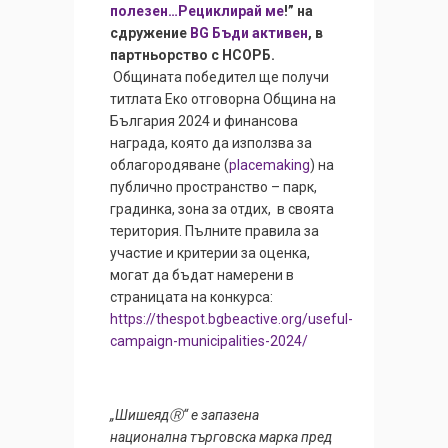
полезен…Рециклирай ме
!” на
сдружение
BG Бъди активен
, в
партньорство с НСОРБ.
Общината победител ще получи
титлата Еко отговорна Община на
България 2024 и финансова
награда, която да използва за
облагородяване (
placemaking
) на
публично пространство – парк,
градинка, зона за отдих, в своята
територия. Пълните правила за
участие и критерии за оценка,
могат да бъдат намерени в
страницата на конкурса:
https://thespot.bgbeactive.org/useful-
campaign-municipalities-2024/
„ШишеядⓇ“ е запазена
национална търговска марка пред