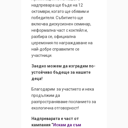
надпревара ще бъде на 12
октомври, когато ще обявим и
победителя. Събитието ще
включва дискусионен семинар,
неформална част с коктейл и,
разбира се, официална
церемония по награждаване на
най-добре справилите се
участници.
Заедно можем да изградим по-
устойчиво бъдеще за нашите
деца!
Благодарим за участието и нека
продължим да
разпространяваме посланието за
екологична отговорност!
Надпреварата е част от
кампания “
Искам да съм