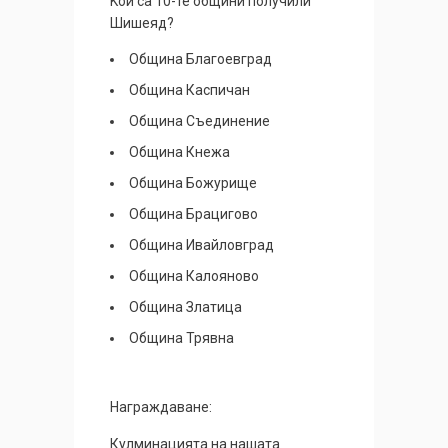
Koи са 10-те общини получили
Шишеяд?
Община Благоевград
Община Каспичан
Община Съединение
Община Кнежа
Община Божурище
Община Брацигово
Община Ивайловград
Община Калояново
Община Златица
Община Трявна
Награждаване:
Кулминацията на нашата