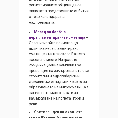
регистрираните общини да се
включат в предстоящите събития
от еко календара на
надпреварата:
Месец за борба с
нерегламентираните сметища
–
Организирайте почистваща
акция на нерегламентирано
сметище във или около Вашето
населено място. Направете
комуникационна кампания за
превенция на замърсяването със
строителни и едрогабаритни
домакински отпадъци – както за
образуването на микросметища в
населеното място, така и за
замърсяване на полета , гори
и
реки.
Световен ден на околната
среда 05 юни-
Организирайте