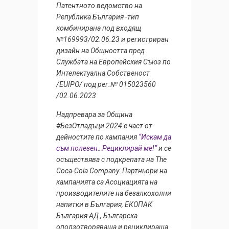
Патентното ведомство на
Република България -тип
комбинирана под входящ
№169993/02.06.23 и регистриран
дизайн на Общността пред
Службата на Европейския Съюз по
Интелектуална Собственост
/EUIPO/ под рег.№ 015023560
/02.06.2023
Надпревара за Община
#БезОтпадъци 2024 е част от
дейностите по кампания
“Искам да
съм полезен…Рециклирай ме!”
и се
осъществява с подкрепата на The
Coca-Cola Company. Партньори на
кампанията са Асоциацията на
производителите на безалкохолни
напитки в България, ЕКОПАК
България АД , Българска
оползотворяваща и рециклираща