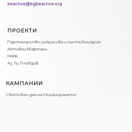
beactive@bgbeactive.org
ПРОЕКТИ
Партньорство за красива и чиста България
Активни квартали
PARK
Аз, Ти, Пловдив
КАМПАНИИ
Световен ден на Рециклирането
Искам да съм полезен…Рециклирай ме!
Лесно на чисто
ЗА НАС