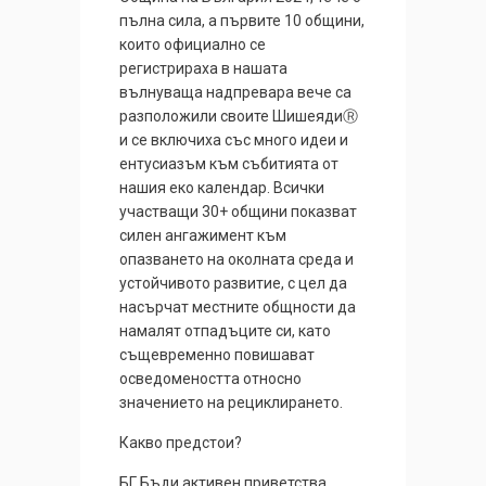
пълна сила, а първите 10 общини,
които официално се
регистрираха в нашата
вълнуваща надпревара вече са
разположили своите Шишеяди
Ⓡ
и се включиха със много идеи и
ентусиазъм към събитията от
нашия еко календар. Всички
участващи 30+ общини показват
силен ангажимент към
опазването на околната среда и
устойчивото развитие, с цел да
насърчат местните общности да
намалят отпадъците си, като
същевременно повишават
осведомеността относно
значението на рециклирането.
Какво предстои?
БГ Бъди активен приветства