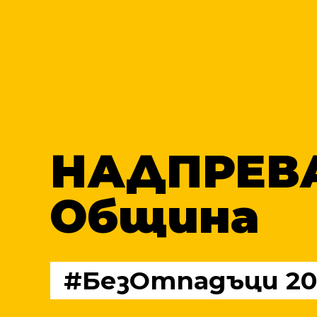
НАДПРЕВ
Община
#БезОтпадъци 20