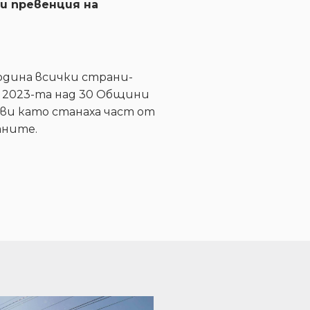
и превенция на
одина всички страни-
 2023-та над 30 Общини
ви като станаха част от
аните.