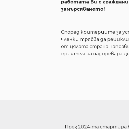
работата Ви с граждани 
замърсяването!
Според критериите за уст
членки трябва да рецикл
от цялата страна направи
приятелска надпревара ц
През 2024-та стартира 