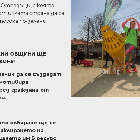
зОтпадъци, с която
т цялата страна да се
посока по-зелени
РАНИ ОБЩИНИ ЩЕ
АРЪК!
ачин да се създадат
 мотивира
ред граждани от
и.
то събиране ще се
циклирането на
ането им в ресурс.