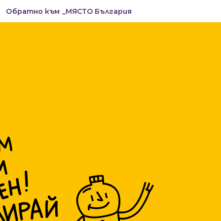
Обратно към _МЯСТО България