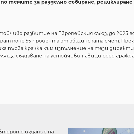
по темите за разделно събиране, рециклиране 
ойчиво развитие на Европейския съюз, до 2025 г
ират поне 55 процента от общинската смет. През
ха първа крачка към изпълнение на тези директи
еляща създаване на устойчиви навици сред гражд
второто издание на