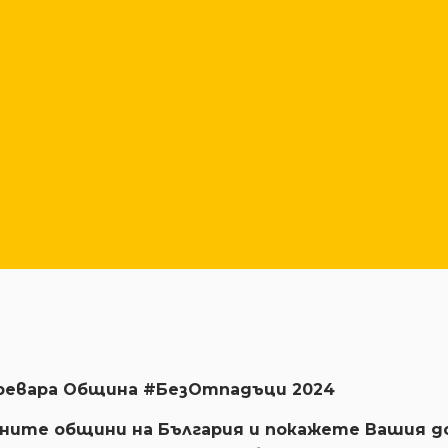
ревара Община #БезОтпадъци 2024
ните общини на България и покажете Вашия д