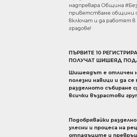
надпревара Община #Бе
приветстваме общини о
включат и да работят в 
градове!
ПЪРВИТЕ 10 РЕГИСТРИ
ПОЛУЧАТ ШИШЕЯД ПОД
Шишеядът е отличен н
полезни навици и да се
разделното събиране с
всички възрастови груп
Подобрявайки разделно
улесни и процеса на ре
отпадъците и превръщ