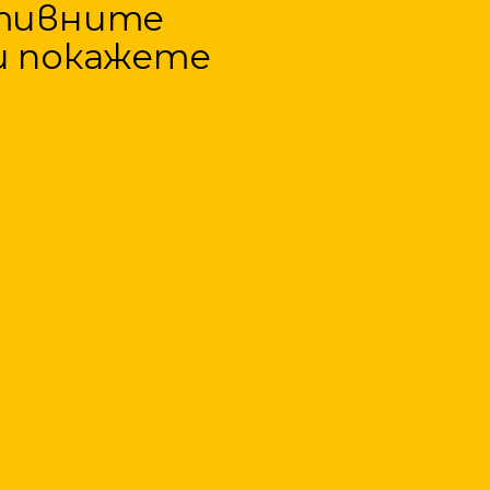
ктивните
и покажете