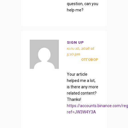
question, can you
help me?
SIGN UP
юли 10, 2026 at
5:10 pm
ОТГОВОР
Your article
helped me a lot,
is there any more
related content?
Thanks!
https://accounts.binance.com/reg
ref=JW3W4Y3A