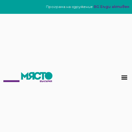
Програма на сдружение
BG Бъди активен