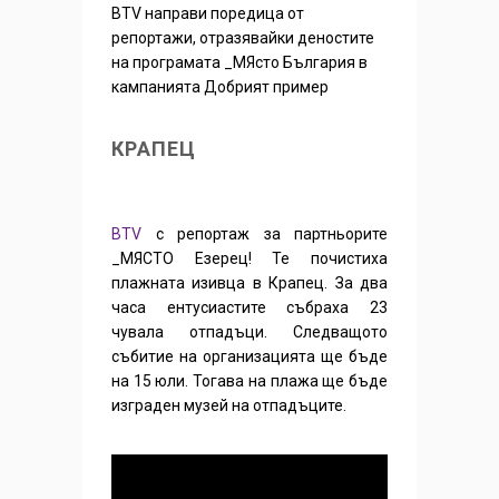
BTV направи поредица от
репортажи, отразявайки деностите
на програмата _МЯсто България в
кампанията Добрият пример
КРАПЕЦ
BTV
с репортаж за партньорите
_МЯСТО Езерец! Те почистиха
плажната изивца в Крапец. За два
часа ентусиастите събраха 23
чувала отпадъци. Следващото
събитие на организацията ще бъде
на 15 юли. Тогава на плажа ще бъде
изграден музей на отпадъците.