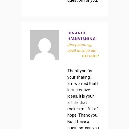
question for you.
BINANCE
H"ANVISNING
февруари 25,
2026 at 11:30 am
ОТГОВОР
Thank you for
your sharing. I
am worried that I
lack creative
ideas. It is your
article that
makes me full of
hope. Thank you.
But, I have a
question, can you