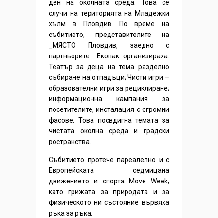
ден на околната среда. Това се
случи на територията на Младежки
хълм в Пловдив. По време на
събитието, представителите на
_МЯСТО Пловдив, заедно с
партньорите Екопак организираха:
Театър за деца на тема разделно
събиране на отпадъци; Чисти игри –
образователни игри за рециклиране;
информационна кампания за
посетителите, инсталация с огромни
фасове. Това посвдигна темата за
чистата околна среда и градски
ространства.
Събитието протече пареалелно и с
Европейската седмицана
движението и спорта Move Week,
като грижата за природата и за
физическото ни състояние вървяха
ръка за ръка.