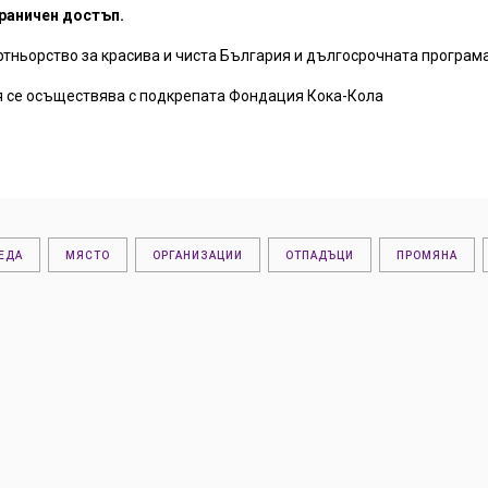
граничен достъп.
артньорство за красива и чиста България и дългосрочната програм
ия се осъществява с подкрепата Фондация Кока-Кола
ЕДА
МЯСТО
ОРГАНИЗАЦИИ
ОТПАДЪЦИ
ПРОМЯНА