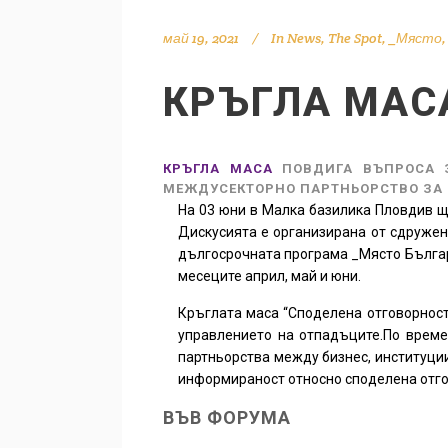
май 19, 2021
In
News
,
The Spot
,
_Място
КРЪГЛА МАС
КРЪГЛА МАСА
ПОВДИГА ВЪПРОСА З
МЕЖДУСЕКТОРНО ПАРТНЬОРСТВО ЗА 
На 03 юни в Малка базилика Пловдив щ
Дискусията е организирана от сдруже
дългосрочната програма _Място Българи
месеците април, май и юни.
Кръглата маса “Споделена отговорност
управлението на отпадъците.По време
партньорства между бизнес, институци
информираност относно споделена отгов
ВЪВ ФОРУМА