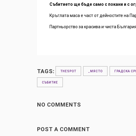
Събитието ще бъде само с покани и с о
Кръглата маса е част от дейностите на П
Партньорство за красива и чиста Българ
TAGS:
THESPOT
_МЯСТО
ГРАДСКА СР
СЪБИТИЕ
NO COMMENTS
POST A COMMENT