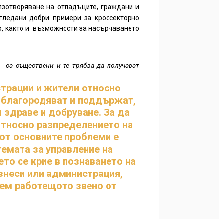
олзотворяване на отпадъците, граждани и
гледани добри примери за кроссекторно
о, както и възможности за насърчаването
е са съществени и те трябва да получават
страции и жители относно
 облагородяват и поддържат,
 здраве и добруване. За да
относно разпределението на
 от основните проблеми е
емата за управление на
ето се крие в познаването на
знеси или администрация,
анем работещото звено от