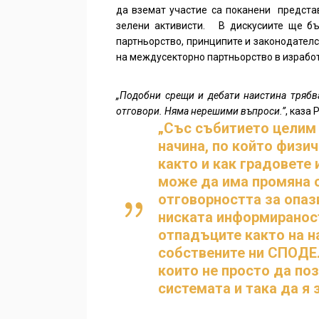
да вземат участие са поканени представ
зелени активисти. В дискусиите ще бъ
партньорство, принципите и законодател
на междусекторно партньорство в изработ
„Подобни срещи и дебати наистина трябва
отговори. Няма нерешими въпроси.”
, каза
„Със събитието целим 
начина, по който физи
както и как градовете 
може да има промяна о
отговорността за опаз
ниската информираност
отпадъците както на на
собствените ни СПОДЕЛ
които не просто да по
системата и така да я