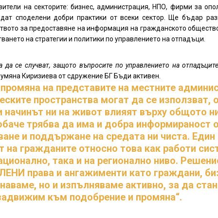
ители на секторите: бизнес, администрация, НПО, фирми за оп
дат споделени добри практики от всеки сектор. Ще бъдар раз
ството за предоставяне на информация на гражданското обществ
ването на стратегии и политики по управлението на отпадъци.
 да се случват, защото въпросите по управлението на отпадъцит
 Румяна Киризиева от сдружение БГ Бъди активен.
промяна на представите на местните админи
ческите пространства могат да се използват,
и начинът ни на живот влияят върху общото ни
баче трябва да има и добра информираност 
ване и поддържане на средата ни чиста. Един
 на гражданите относно това как работи сист
ционално, така и на регионално ниво. Решени
ЕНИ права и ангажименти като граждани, би
знаваме, но и изпълняваме активно, за да ст
 задвижим към подобрение и промяна“.