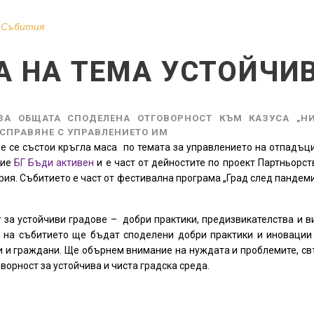
,
Събития
А НА ТЕМА УСТОЙЧИ
А ОБЩАТА СПОДЕЛЕНА ОТГОВОРНОСТ КЪМ КАЗУСА „Н
СПРАВЯНЕ С УПРАВЛЕНИЕТО ИМ
е се състои кръгла маса по темата за управлението на отпадъци 
ние
БГ Бъди активен
и е част от дейностите по проект Партньорств
я. Събитието е част от фестивална програма „Град след пандемия“
 за устойчиви градове – добри практики, предизвикателства и в
 на събитието ще бъдат споделени добри практики и иновации
и и граждани. Ще обърнем внимание на нуждата и проблемите, свъ
орност за устойчива и чиста градска среда.