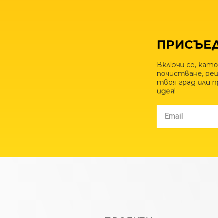
ПРИСЪЕД
Включи се, като
почистване, рец
твоя град или 
идея!