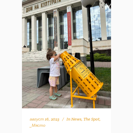
август 16, 2023
In
News
,
The Spot
,
_Място