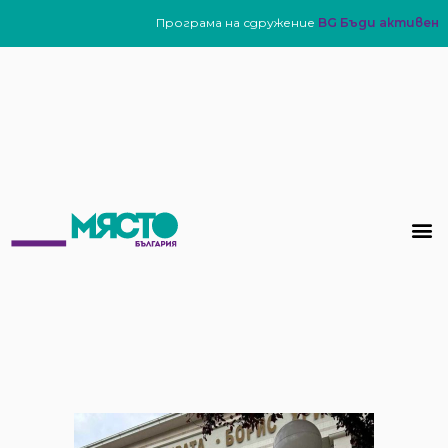
Програма на сдружение
BG Бъди активен