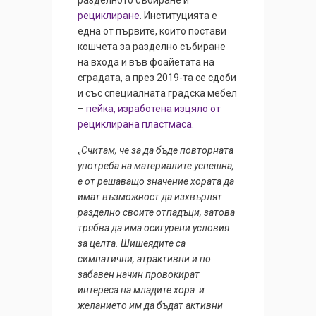
разделното събиране и
рециклиране
. Институцията е
една от първите, които постави
кошчета за разделно събиране
на входа и във фоайетата на
сградата, а през 2019-та се сдоби
и със специалната градска мебел
–
пейка, изработена изцяло от
рециклирана пластмаса
.
„
Считам, че за да бъде повторната
употреба на материалите успешна,
е от решаващо значение хората да
имат възможност да изхвърлят
разделно своите отпадъци, затова
трябва да има осигурени условия
за целта. Шишеядите са
симпатични, атрактивни и по
забавен начин провокират
интереса на младите хора и
желанието им да бъдат активни