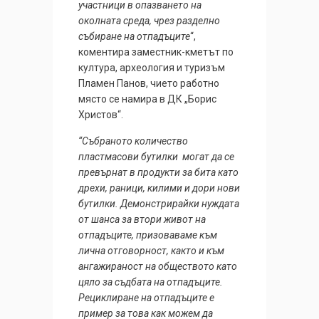
участници в опазването на
околната среда, чрез разделно
събиране на отпадъците
“,
коментира заместник-кметът по
култура, археология и туризъм
Пламен Панов, чието работно
място се намира в ДК „Борис
Христов“.
“Събраното количество
пластмасови бутилки могат да се
превърнат в продукти за бита като
дрехи, рани­ци, килими и дори нови
бутилки. Демонстрирайки нуждата
от шанса за втори живот на
отпадъците, призоваваме към
лична отговорност, както и към
ангажираност на обществото като
цяло за съдбата на отпадъците.
Рециклиране на отпадъците е
пример за това как можем да