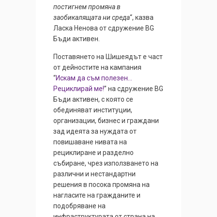
постигнем промяна в
заобикалящата ни среда
“, казва
Ласка Ненова от сдружение BG
Бъди активен.
Поставянето на Шишеядът е част
от дейностите на кампания
“
Искам да съм полезен…
Рециклирай ме!
” на сдружение BG
Бъди активен, с която се
обединяват институции,
организации, бизнес и граждани
зад идеята за нуждата от
повишаване нивата на
рециклиране и разделно
събиране, чрез използването на
различни и нестандартни
решения в посока промяна на
нагласите на гражданите и
подобряване на
инфраструктурата от страна на