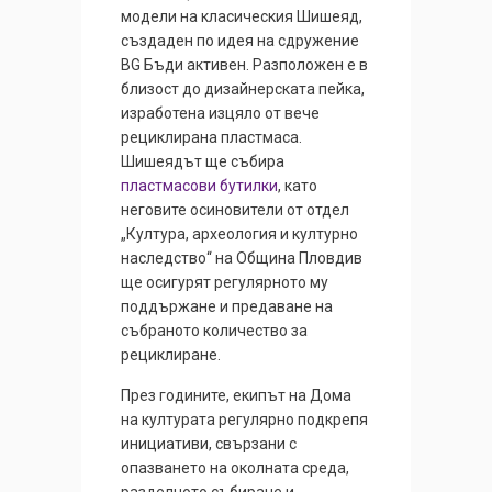
модели на класическия Шишеяд,
създаден по идея на сдружение
BG Бъди активен. Разположен е в
близост до дизайнерската пейка,
изработена изцяло от вече
рециклирана пластмаса.
Шишеядът ще събира
пластмасови бутилки
, като
неговите осиновители от отдел
„Култура, археология и културно
наследство“ на Община Пловдив
ще осигурят регулярното му
поддържане и предаване на
събраното количество за
рециклиране.
През годините, екипът на Дома
на културата регулярно подкрепя
инициативи, свързани с
опазването на околната среда,