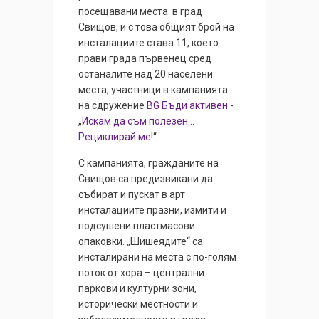
посещавани места в град
Свищов, и с това общият брой на
инсталациите става 11, което
прави града първенец сред
останалите над 20 населени
места, участници в кампанията
на сдружение
BG Бъди активен
-
„
Искам да съм полезен…
Рециклирай ме!
“.
С кампанията, гражданите на
Свищов са предизвикани да
събират и пускат в арт
инсталациите празни, измити и
подсушени пластмасови
опаковки. „Шишеядите“ са
инсталирани на места с по-голям
поток от хора – централни
паркови и културни зони,
исторически местности и