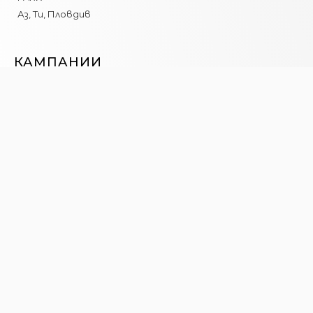
Аз, Ти, Пловдив
КАМПАНИИ
Световен ден на Рециклирането
Искам да съм полезен…Рециклирай ме!
Лесно на чисто
ЗА НАС
Новини
Ресурси
Контакт
Програма _Място България е иницирана от сдружение
BG Бъди Активен!
©2022 TheSPOT | Всички права запазени!