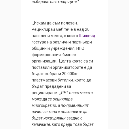
събиране на отпадъците
.“
„Искам да съм полезен…
Рециклирай ме!“ тече в над 20
населени места, в които
Шишеяд
гостува на различни партньори –
общини и учреждения, НПО
формирования, бизнес
организации. Целта която са си
поставили организаторите е да
бъдат събрани 20 000кг
пластмасови бутилки, които да
бъдат предадени за
рециклиране.
„PET пластмасата
може да се рециклира
многократно, а по-
правилният
начин за това е опаковките да
бъдат изхвърляни заедно с
капачките, като преди това бъдат