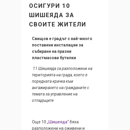
ОСИГУРИ 10
ШИШЕЯДА ЗА
СВОИТЕ ЖИТЕЛИ
Свищов е градът с най-много
поставени инсталации за
събиране на празни
пластмасови бутилки
11 Шишеяда са разположени на
територията на града, което е
поредната крачка към
ангажирането на гражданите с
темата за управление на
отпадъците
Още 10 „
Шишеяда
“ бяха
разположени на оживени и