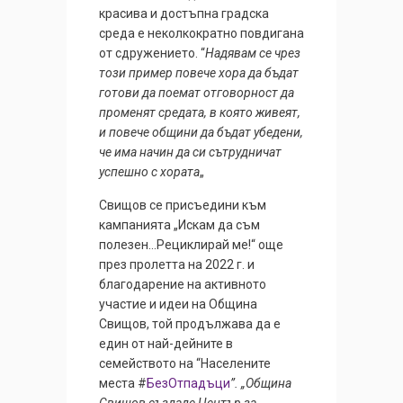
красива и достъпна градска
среда е неколкократно повдигана
от сдружението. “
Надявам се чрез
този пример повече хора да бъдат
готови да поемат отговорност да
променят средата, в която живеят,
и повече общини да бъдат убедени,
че има начин да си сътрудничат
успешно с хората
„
Свищов се присъедини към
кампанията „Искам да съм
полезен…Рециклирай ме!“ oще
през пролетта на 2022 г. и
благодарение на активното
участие и идеи на Община
Свищов, той продължава да е
един от най-дейните в
семейството на “Населените
места #
БезОтпадъци
”. „Община
Свищов създаде Център за