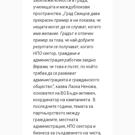
забележителности в града,
училищата и междублокови
пространства.
„Град Свищов дава
прекрасен пример и ни показва, че
нещата могат да се случват, когато
има желание. Градът е отличен
пример за това, че най-добрите
резултати се получават, когато
НПО сектор, граждани и
администрация работим заедно.
Вярвам, че това е пътят, по който
трябва да се развиват
администрацията и гражданското
общество“,
казва Ласка Ненова,
основател на BG Бъди активен,
координатор на кампанията. В
последните години, темата за
партньорството между
гражданите, местната
администрация, НПО сектора и
бизнеса за създаването на чиста,