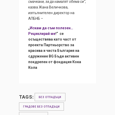
смачкани, за да намалят обема си“,
казва Жана Величкова,
изпълнителен директор на
АПБНБ –
„
Искам да съм полезен…
Рециклирай ме
!“ се
осъществява като част от
проекта Партньорство за
красива и чиста България на
сдружение BG Бъди активен
покдрепен от фондация Кока
Кола
TAGS:
БЕЗ ОТПАДЪЦИ
ГРАДОВЕ БЕЗ ОТПАДЪЦИ