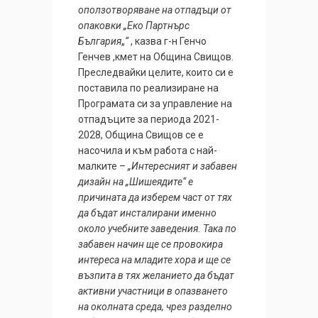
оползотворяване на отпадъци от
опаковки „Еко Партнърс
България
„
“
, казва г-н Генчо
Генчев ,кмет на Община Свищов.
Преследвайки целите, които си е
поставила по реализиране на
Програмата си за управление на
отпадъците за периода 2021-
2028, Община Свищов се е
насочила и към работа с най-
малките –
„Интересният и забавен
дизайн на „Шишеядите“ е
причината да изберем част от тях
да бъдат инсталирани именно
около учебните заведения. Така по
забавен начин ще се провокира
интереса на младите хора и ще се
възпита в тях желанието да бъдат
активни участници в опазването
на околната среда, чрез разделно