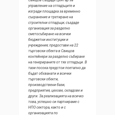
управление на отпадъците и
изгради площадка за временно
съхранение и третиране на
строителни отпадъци; създаде
организация за разделно
сметосъбиране на всички
бюджетни институции и
учреждения; предостави на 22
търговски обекта в Свищов
контейнери за разделно събиране
на генерираните от тях отпадъци. В
тази посока предстои поетапно да
бъдат обхванати и всички
търговски обекти,
производствени бази,
предприятия, цехове, складове и
други. За реализацията на всичко
това, успешно си партнираме с
НПО сектора, както и с
организацията по