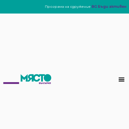
Програма на сдружение
BG Бъди активен