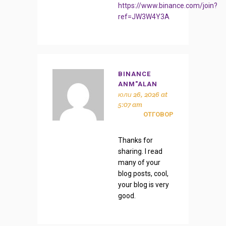
https://www.binance.com/join?
ref=JW3W4Y3A
BINANCE
ANM"ALAN
юли 26, 2026 at
5:07 am
ОТГОВОР
Thanks for
sharing. I read
many of your
blog posts, cool,
your blog is very
good.