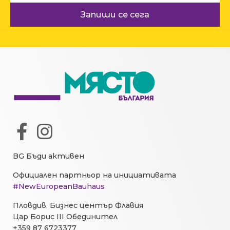
Запиши се сега
BG Бъди активен
Официален партньор на инициативата
#NewEuropeanBauhaus
Пловдив, Бизнес център Флавия
Цар Борис III Обединител
+359 87 6723377