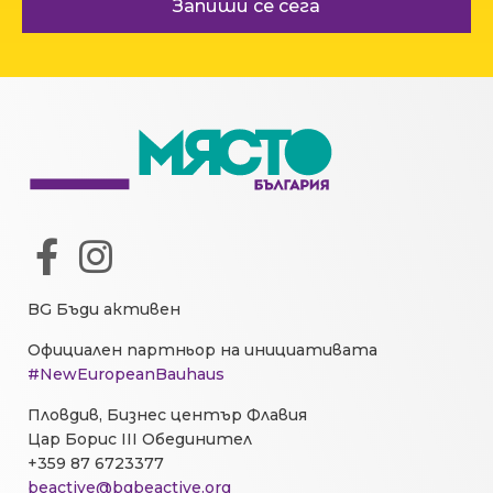
Запиши се сега
BG Бъди активен
Официален партньор на инициативата
#NewEuropeanBauhaus
Пловдив, Бизнес център Флавия
Цар Борис III Обединител
+359 87 6723377
beactive@bgbeactive.org