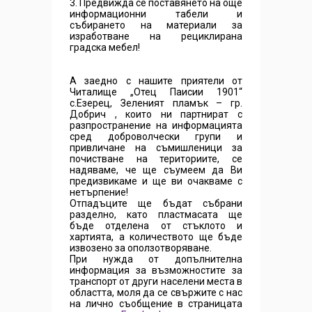
3. Предвижда се поставянето на още
информационни табели и
събирането на материали за
изработване на рециклирана
градска мебел!
А заедно с нашите приятели от
Читалище „Отец Паисии 1901“
с.Езерец, Зеленият пламък – гр.
Добрич , които ни партнират с
разпространение на информацията
сред доброволчески групи и
привличане на съмишленици за
почистване на териториите, се
надяваме, че ще съумеем да Ви
предизвикаме и ще ви очакваме с
нетърпение!
Отпадъците ще бъдат събрани
разделно, като пластмасата ще
бъде отделена от стъклото и
хартията, а количеството ще бъде
извозено за оползотворяване.
При нужда от допълнителна
информация за възможностите за
транспорт от други населени места в
областта, моля да се свържите с нас
на лично съобщение в страницата