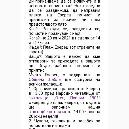
Ви приканваме да се включите и в
неговото почистване! Нека заедно
да се раздвижим, да направим
плажа на Езерец по-чист и
приветлив за всички ни през
предстоящото лято.
Как?: Разходи се, раздвижи се,
почисти и празнувай с нас!
Кога?: на 20 юни 2021 в неделя от 14
до 17 часа
Къде?: Плаж Езерец (от страната на
гората)
Защо?: Защото е важно да сме
отговорни за природата и защото
ще бъде забавно, полезно и
приятно!
Място Езерец с подкрепата на
Община Шабла
, ще осигурим на
всички желаещи:
1. Организиран транспорт от Езерец
в 13:30 пред Народно читалище от
Читалище „Отец Паисии 1901
“
с.Езерец до плаж Езерец, от където
ще започнем нашия
#походбезотпадък
от 14:00 часа на
20 юни неделя!
2. Чували, ръкавици и пособия за
почистване на плажа.