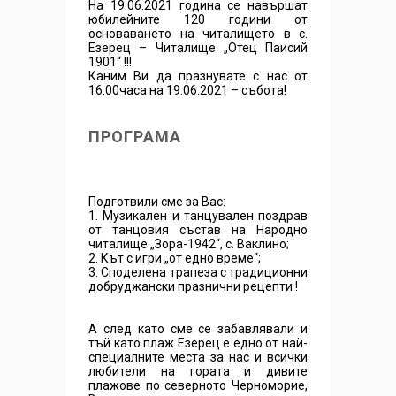
На 19.06.2021 година се навършат
юбилейните 120 години от
основаването на читалището в с.
Езерец – Читалище „Отец Паисий
1901“ !!!
Каним Ви да празнувате с нас от
16.00часа на 19.06.2021 – събота!
ПРОГРАМА
Подготвили сме за Вас:
1. Музикален и танцувален поздрав
от танцовия състав на Народно
читалище „Зора-1942“, с. Ваклино;
2. Кът с игри „от едно време“;
3. Споделена трапеза с традиционни
добруджански празнични рецепти !
А след като сме се забавлявали и
тъй като плаж Езерец е едно от най-
специалните места за нас и всички
любители на гората и дивите
плажове по северното Черноморие,