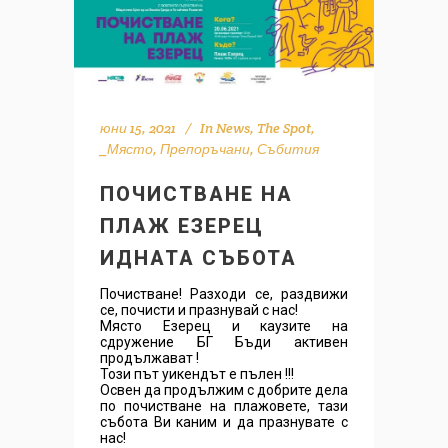
юни 15, 2021
In
News
,
The Spot
,
_Място
,
Препоръчани
,
Събития
ПОЧИСТВАНЕ НА
ПЛАЖ ЕЗЕРЕЦ
ИДНАТА СЪБОТА
Почистване! Разходи се, раздвижи
се, почисти и празнувай с нас!
Място Езерец и каузите на
сдружение БГ Бъди активен
продължават !
Този път уикендът е пълен !!!
Освен да продължим с добрите дела
по почистване на плажовете, тази
събота Ви каним и да празнувате с
нас!