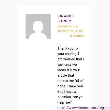
BINANCE
SIGNUP
февруари 17,
2026 at 10:42 am
ОТГОВОР
Thank you for
your sharing. I
am worried that I
lack creative
ideas. It is your
article that
makes me full of
hope. Thank you.
But, I have a
question, can you
help me?
https://www.binance.com/registe