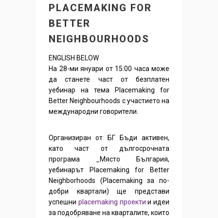
PLACEMAKING FOR
BETTER
NEIGHBOURHOODS
ENGLISH BELOW
На 28-ми януари от 15:00 часа може
да станете част от безплатен
уебинар на тема Placemaking for
Better Neighbourhoods с участието на
международни говорители.
Организиран от БГ Бъди активен,
като част от дългосрочната
програма _Място България,
уебинарът Placemaking for Better
Neighborhoods (Placemaking за по-
добри квартали) ще представи
успешни
placemaking проекти
и идеи
за подобряване на кварталите, които