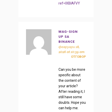
ref=IXBIAFVY
MAG-SIGN
UP SA
BINANCE
февруари 18,
2026 at 10:39 am
ОТГОВОР
Can you be more
specific about
the content of
your article?
After reading it, I
still have some
doubts. Hope you
can help me.