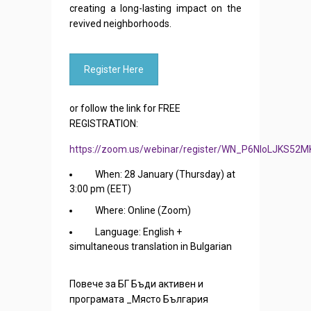
creating a long-lasting impact on the
revived neighborhoods.
Register Here
or follow the link for FREE
REGISTRATION:
https://zoom.us/webinar/register/WN_P6NloLJKS5
When: 28 January (Thursday) at
3:00 pm (EET)
Where: Online (Zoom)
Language: English +
simultaneous translation in Bulgarian
Повече за БГ Бъди активен и
програмата _Място България