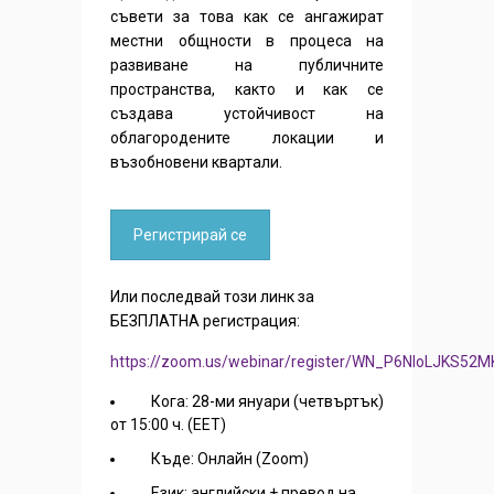
съвети за това как се ангажират
местни общности в процеса на
развиване на публичните
пространства, както и как се
създава устойчивост на
облагородените локации и
възобновени квартали.
Регистрирай се
Или последвай този линк за
БЕЗПЛАТНА регистрация:
https://zoom.us/webinar/register/WN_P6NloLJKS5
Кога: 28-ми януари (четвъртък)
от 15:00 ч. (EET)
Къде: Онлайн (Zoom)
Eзик: английски + превод на