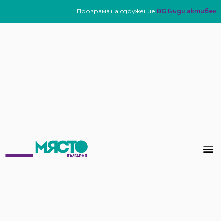
Програма на сдружение
BG Бъди активен