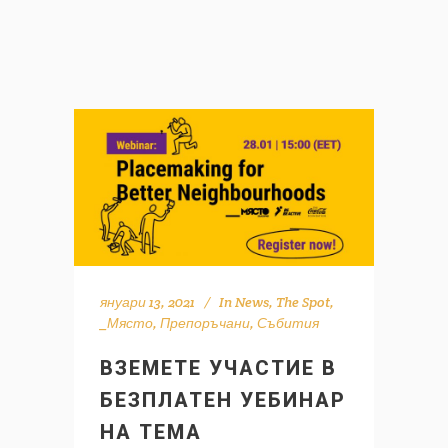
януари 13, 2021
In
News
,
The Spot
,
_Място
,
Препоръчани
,
Събития
ВЗЕМЕТЕ УЧАСТИЕ В
БЕЗПЛАТЕН УЕБИНАР
НА ТЕМА