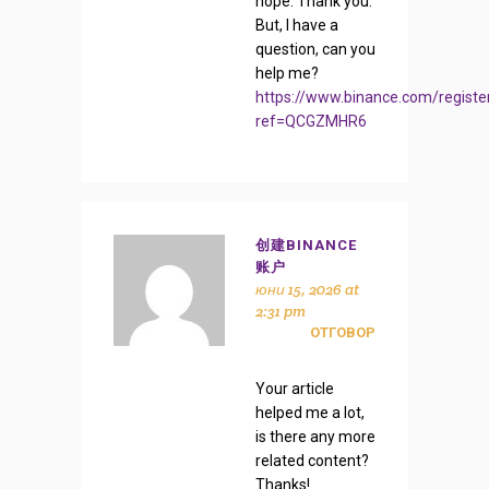
hope. Thank you.
But, I have a
question, can you
help me?
https://www.binance.com/registe
ref=QCGZMHR6
创建BINANCE
账户
юни 15, 2026 at
2:31 pm
ОТГОВОР
Your article
helped me a lot,
is there any more
related content?
Thanks!