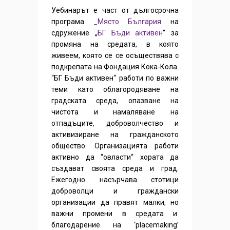
Уебинарът е част от дългосрочна
програма
_Място България
на
сдружение „
БГ Бъди активен
“ за
промяна на средата, в която
живеем, която се се осъществява с
подкрепата на Фондация Кока-Кола.
“БГ Бъди активен“ работи по важни
теми като облагородяване на
градската среда, опазване на
чистота и намаляване на
отпадъците, доброволчество и
активизиране на гражданското
общество. Организацията работи
активно да “овласти“ хората да
създават своята среда и град.
Ежегодно насърчава стотици
доброволци и граждански
организации да правят малки, но
важни промени в средата и
благодарение на ‘placemaking’