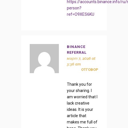
https://accounts.binance.info/ru/r
person?
ref=O9XES6KU
BINANCE
REFERRAL
март 7, 2026 at
3:36 am
ОТГОВОР
Thank you for
your sharing. I
am worried that I
lack creative
ideas. It is your
article that
makes me full of