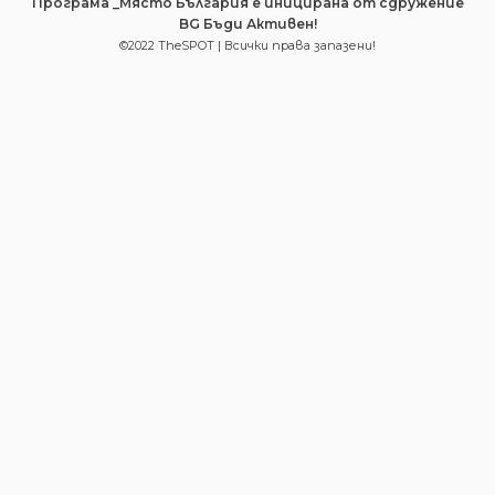
Програма _Място България е иницирана от сдружение
BG Бъди Активен!
©2022 TheSPOT | Всички права запазени!