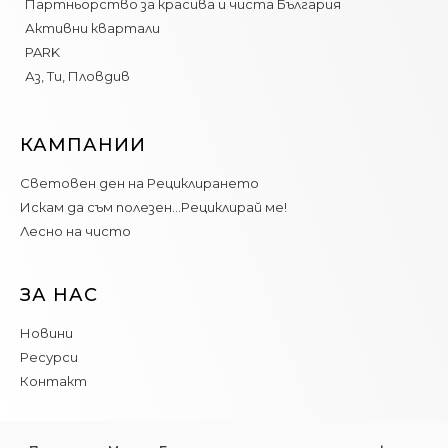
Партньорство за красива и чиста България
Активни квартали
PARK
Аз, Ти, Пловдив
КАМПАНИИ
Световен ден на Рециклирането
Искам да съм полезен…Рециклирай ме!
Лесно на чисто
ЗА НАС
Новини
Ресурси
Контакт