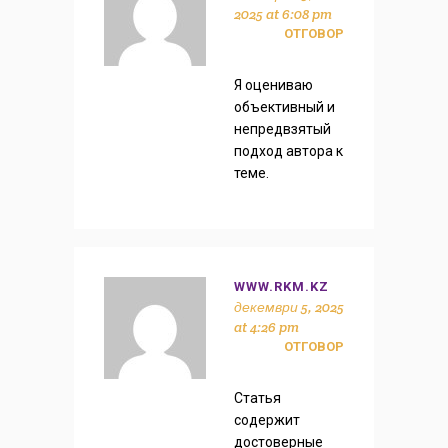
2025 at 6:08 pm
ОТГОВОР
Я оцениваю
объективный и
непредвзятый
подход автора к
теме.
WWW.RKM.KZ
декември 5, 2025
at 4:26 pm
ОТГОВОР
Статья
содержит
достоверные