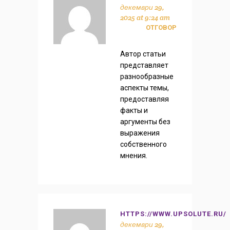
декември 29,
2025 at 9:24 am
ОТГОВОР
Автор статьи
представляет
разнообразные
аспекты темы,
предоставляя
факты и
аргументы без
выражения
собственного
мнения.
HTTPS://WWW.UPSOLUTE.RU/
декември 29,