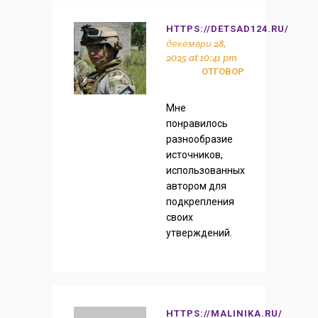
HTTPS://DETSAD124.RU/
декември 28,
2025 at 10:41 pm
ОТГОВОР
Мне
понравилось
разнообразие
источников,
использованных
автором для
подкрепления
своих
утверждений.
HTTPS://MALINIKA.RU/