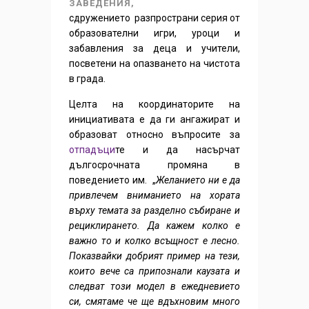
ЗАВЕДЕНИЯ,
сдружението разпространи серия от
образователни игри, уроци и
забавления за деца и учители,
посветени на опазването на чистота
в градa.
Целта на координаторите на
инициативата е да ги ангажират и
образоват относно въпросите за
отпадъци
те и да насърчат
дългосрочната промяна в
поведението им. „
Желанието ни е да
привлечем вниманието на хората
върху темата за разделно събиране и
рециклирането. Да кажем колко е
важно то и колко всъщност е лесно.
Показвайки добрият пример на тези,
които вече са припознали каузата и
следват този модел в ежедневието
си, смятаме че ще вдъхновим много