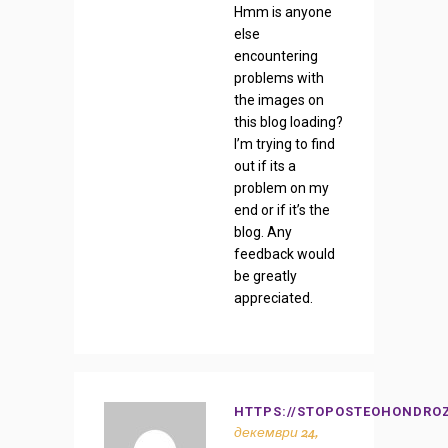
Hmm is anyone
else
encountering
problems with
the images on
this blog loading?
I’m trying to find
out if its a
problem on my
end or if it’s the
blog. Any
feedback would
be greatly
appreciated.
HTTPS://STOPOSTEOHONDROZ
декември 24,