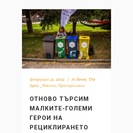
февруари 21, 2022
In
News
,
The
Spot
,
_Място
,
Препоръчани
ОТНОВО ТЪРСИМ
МАЛКИТЕ-ГОЛЕМИ
ГЕРОИ НА
РЕЦИКЛИРАНЕТО