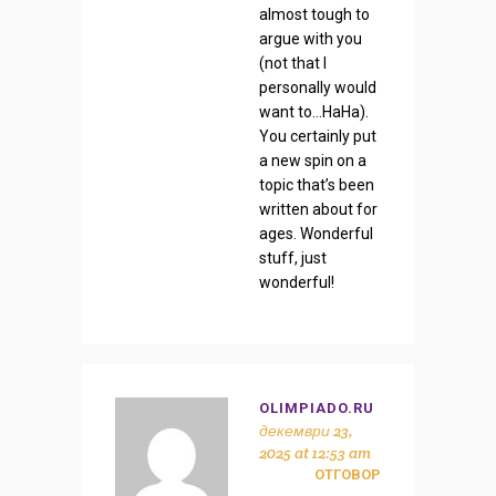
almost tough to
argue with you
(not that I
personally would
want to…HaHa).
You certainly put
a new spin on a
topic that’s been
written about for
ages. Wonderful
stuff, just
wonderful!
OLIMPIADO.RU
декември 23,
2025 at 12:53 am
ОТГОВОР