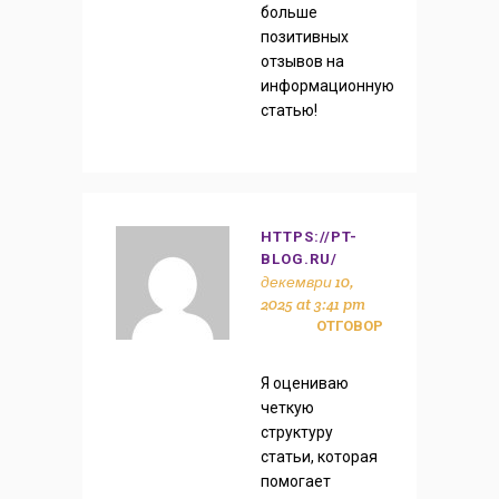
больше
позитивных
отзывов на
информационную
статью!
HTTPS://PT-
BLOG.RU/
декември 10,
2025 at 3:41 pm
ОТГОВОР
Я оцениваю
четкую
структуру
статьи, которая
помогает