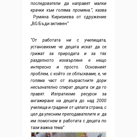
последователи да направят малки
крачки към голяма промяна.”, казва
Румяна Киризиева от сдружение
„BG Бъди активен
“
“От работата ни с училищата,
установихме че д
ецата искат да се
грижат за природата и за тях
разделното изхвърляне е нещо
интересно и просто. Основният
проблем, с който се сблъскваме, е, че
голяма част от възрастните дори
несъзнателно спират децата си да го
правят.
Изпратихме ресурси за
ангажиране на децата до над 2000
училища и градини от цялата страна, с
цел да улесним преподавателите и да
им помогнем в работата с децата по
тази важна тема”