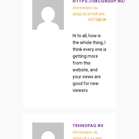
HTTPS://OKCGROUP.RU/
декември 21,
2025 at 10:08 am
ОТГОВОР
Hi to all, how is
the whole thing, I
think every one is
getting more
from this
website, and
your views are
good for new
viewers.
TEHNOFAQ.RU
декември 21,
2025 at 1:34 pm