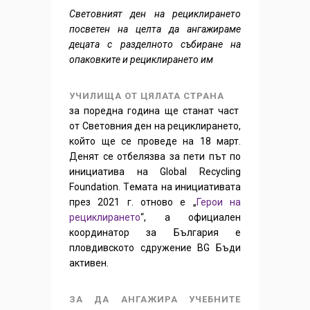
Световният ден на рециклирането
посветен на целта да ангажираме
децата с разделното събиране на
опаковките и рециклирането им
УЧИЛИЩА ОТ ЦЯЛАТА СТРАНА
за поредна година ще станат част
от Световния ден на рециклирането,
който ще се проведе на 18 март.
Денят се отбелязва за пети път по
инициатива на Global Recycling
Foundation. Tемата на инициативата
през 2021 г. отново е „
Герои на
рециклирането
“, а официален
координатор за България е
пловдивското сдружение BG Бъди
активен.
ЗА ДА АНГАЖИРА УЧЕБНИТЕ