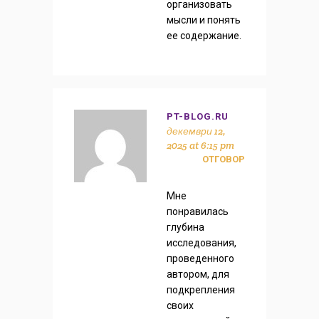
организовать
мысли и понять
ее содержание.
PT-BLOG.RU
декември 12,
2025 at 6:15 pm
ОТГОВОР
Мне
понравилась
глубина
исследования,
проведенного
автором, для
подкрепления
своих