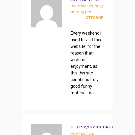
ноември 28, 2025
at 10:15 pm
ОТГОВОР
Every weekend i
used to visit this
website, for the
reason that i
wish for
enjoyment, as
this this site
conations truly
good funny
material too.
HTTPS://OZDS.ORG/
ноември 29,