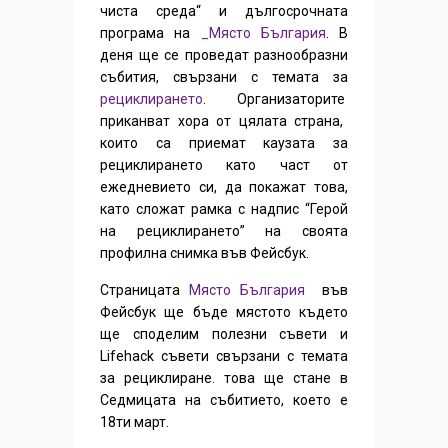
чиста среда“ и дългосрочната
програма на
_Място България
. В
деня ще се проведат разнообразни
събития, свързани с темата за
рециклирането
.
Организаторите
приканват хора от цялата страна,
които са приемат каузата за
рециклирането като част от
ежедневието си, да покажат това,
като сложат рамка с надпис “Герой
на рециклирането” на своята
профилна снимка във Фейсбук.
Страницата
Място България
във
Фейсбук ще бъде мястото където
ще споделим полезни съвети и
Lifehack съвети свързани с темата
за рециклиране. това ще стане в
Седмицата на събитието, което е
18ти март.