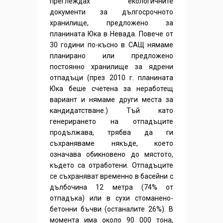
преглеждах екологичните
документи за дългосрочното
хранилище, предложено за
планината Юка в Невада. Повече от
30 години по-късно в САЩ нямаме
планирано или предложено
постоянно хранилище за ядрени
отпадъци (през 2010 г. планината
Юка беше счетена за неработещ
вариант и нямаме други места за
кандидатстване.) Тъй като
генерирането на отпадъците
продължава, трябва да ги
съхраняваме някъде, което
означава обикновено до мястото,
където са отработени. Отпадъците
се съхраняват временно в басейни с
дълбочина 12 метра (74% от
отпадъка) или в сухи стоманено-
бетонни бъчви (останалите 26%). В
момента има около 90 000 тона,