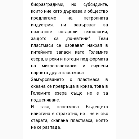
биоразградими, но субсидиите,
които ние като държава и общество
предлагаме на петролната
индустрия, ни завързват за
познатите остарели технологии,
защото са „по-евтини“. Тези
пластмаси се озовават накрая в
питейните запаси като Големите
езера, в реки и потоци под формата
на микропластмаси и счупени
парчета друга пластмаса.
Замърсяването с пластмаса в
океана се превръща в криза, това в
Големите езера също не е за
подценяване.
И така, пластмаса. Бъдещето
наистина е страхотно, но… не и със
старата, скапана пластмаса, която
не се разпада.