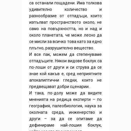
са останали пощадени. Има толкова
удивително количество и
разнообразие от отпадъци, които
изпълват пространството около, не
само на повърхността, но и над и
около планетата, че може лесно да
се мисли за всичко това като за едно
плътно, разрушително вещество.
И все пак, можем да степенуваме
отпадъците. Някои видове боклук са
по-лоши от други и си струва да се
знае кой какъв е, сред неприятните
апокалиптични гледки, които не
предвещават добри сценарии.
И така, по-долу може да видите
мненията на редица експерти – по
география, палеобиология, наука за
околната среда, инженерство и
други – за да се опитаме да
дефинираме най-лошия боклук,