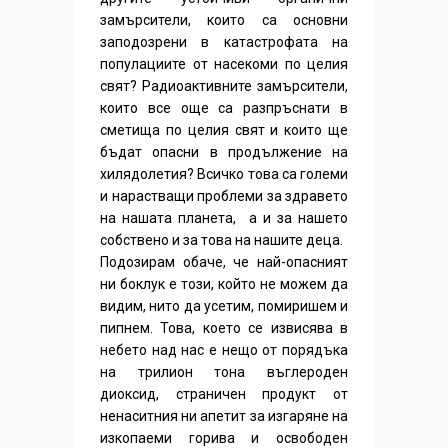
замърсители, които са основни
заподозрени в катастрофата на
популациите от насекоми по целия
свят? Радиоактивните замърсители,
които все още са разпръснати в
сметища по целия свят и които ще
бъдат опасни в продължение на
хилядолетия? Всичко това са големи
и нарастващи проблеми за здравето
на нашата планета, а и за нашето
собствено и за това на нашите деца.
Подозирам обаче, че най-опасният
ни боклук е този, който не можем да
видим, нито да усетим, помиришем и
пипнем. Това, което се извисява в
небето над нас е нещо от порядъка
на трилион тона въглероден
диоксид, страничен продукт от
ненаситния ни апетит за изгаряне на
изкопаеми горива и освободен