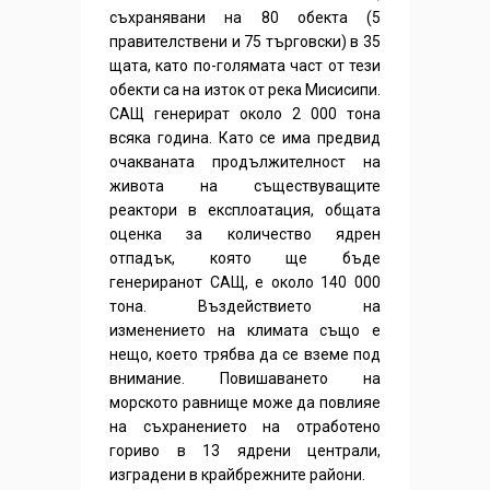
съхранявани на 80 обекта (5
правителствени и 75 търговски) в 35
щата, като по-голямата част от тези
обекти са на изток от река Мисисипи.
САЩ генерират около 2 000 тона
всяка година. Като се има предвид
очакваната продължителност на
живота на съществуващите
реактори в експлоатация, общата
оценка за количество ядрен
отпадък, която ще бъде
генериранот САЩ, е около 140 000
тона. Въздействието на
изменението на климата също е
нещо, което трябва да се вземе под
внимание. Повишаването на
морското равнище може да повлияе
на съхранението на отработено
гориво в 13 ядрени централи,
изградени в крайбрежните райони.