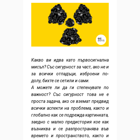
Какво ви идва като първосигнална
мисъл? Със сигурност за част, ако не и
за всички отпадъци, изброени по-
долу, бихте се сетили и сами.
А можете ли да ги степенувате по
важност? Със сигурност това не е
проста задача, ако се вземат предвид
всички аспекти на проблема, както и
глобално как се подрежда картинката,
заедно с малко предистория кое как
възниква и се разпространява във
времето и пространството, както и