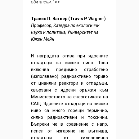
обитатели. “
>>
Травис П. Вагнер (Travis P. Wagner)
Професор, Катедра по екологични
науки и политика, Университет на
Южен Мейн
И наградата отива при ядрените
отпадъци на високо ниво. Това
включва предимно отработено
(използвано) радиоактивно гориво
от цивилни реактори и отпадъци,
свързани с ядрени оръжия към
Министерството на енергетиката на
САЩ. Ядрените отпадъци на високо
ниво са много горещи термично,
силно радиоактивни и токсични.
Въпреки че в сравнение с напр.
пепел от изгаряне на въглища,
отпадъци от хидравлично