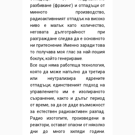
разбиване (фракинг) и отпадъци от
минното производство,
радиоактивнният отпадък на високо
ниво е малък като количество,
неговата дълготрайност при
разграждане следва да е основното
ни притеснение. Именно заради това
то получава моя глас за най-лошия
боклук, който генерираме.
Все още няма работеща технология,
която да може напълно да третира
или неутрализира ядрените
отпадъци; единственият подход на
управлението им е изолираното
съхранение, както и дълъг период
от време, за да се даде възможност
за естествен радиоактивен разпад.
Радио изотопите, произведени в
реактори, остават опасни от няколко
дни до много хиляди години.