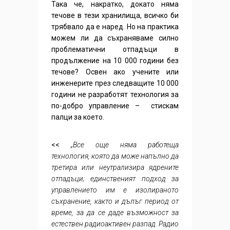
Така че, накратко, докато няма
течове в тези хранилища, всичко би
трябвало да е наред. Но на практика
можем ли да съхраняваме силно
проблематични отпадъци в
продължение на 10 000 години без
течове? Освен ако учените или
инженерите през следващите 10 000
години не разработят технология за
по-добро управление – стискам
палци за което.
<<
„Все още няма работеща
технология, която да може напълно да
третира или неутрализира ядрените
отпадъци; единственият подход за
управлението им е изолираното
съхранение, както и дълъг период от
време, за да се даде възможност за
естествен радиоактивен разпад. Радио