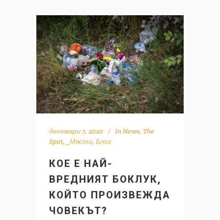
декември 7, 2020
In
News
,
The
Spot
,
_Място
,
Блог
КОЕ Е НАЙ-
ВРЕДНИЯТ БОКЛУК,
КОЙТО ПРОИЗВЕЖДА
ЧОВЕКЪТ?