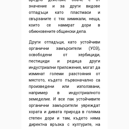
значение и за други видове
отпадъци като пластмаси и
свързаните с тях химикали, неща,
които се намират дори в
обикновените общински депа.
Други отпадъци, като устойчиви
органични замърсители (УОЗ),
освободени от хербициди,
пестициди и редица други
индустриални приложения, могат да
изминат големи разстояния от
мястото, където първоначално са
произведени или използвани,
например в индустриалното
земеделие. И все пак устойчивите
органични замърсители увреждат
хората и дивата природа в голяма
степен дори и там, където няма
директна връзка с културите, на