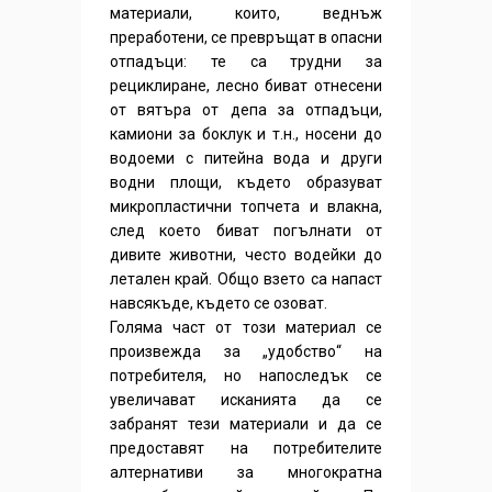
материали, които, веднъж
преработени, се превръщат в опасни
отпадъци: те са трудни за
рециклиране, лесно биват отнесени
от вятъра от депа за отпадъци,
камиони за боклук и т.н., носени до
водоеми с питейна вода и други
водни площи, където образуват
микропластични топчета и влакна,
след което биват погълнати от
дивите животни, често водейки до
летален край. Общо взето са напаст
навсякъде, където се озоват.
Голяма част от този материал се
произвежда за „удобство“ на
потребителя, но напоследък се
увеличават исканията да се
забранят тези материали и да се
предоставят на потребителите
алтернативи за многократна