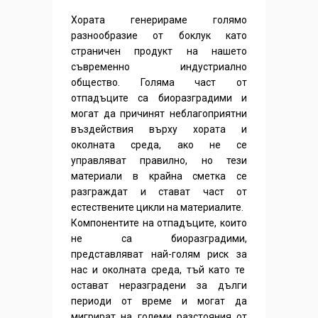
Хората генерираме голямо
разнообразие от боклук като
страничен продукт на нашето
съвременно индустриално
общество. Голяма част от
отпадъците са биоразградими и
могат да причинят неблагоприятни
въздействия върху хората и
околната среда, ако не се
управляват правилно, но тези
материали в крайна сметка се
разграждат и стават част от
естествените цикли на материалите.
Компонентите на отпадъците, които
не са биоразградими,
представляват най-голям риск за
нас и околната среда, тъй като те
остават неразградени за дълги
периоди от време и могат да
мигрират на големи разстояния от