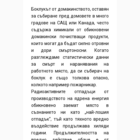
Боклукът от домакинството, оставян
за събиране пред домовете в много
градове на САЩ или Канада, често
съдържа химикали от обикновени
домакински почистващи продукти,
които могат да бъдат силно отровни
и дори смъртоносни. Когато
разглеждаме статистически данни
за смърт и наранявания на
работното място, да си събирач на
боклук е също толкова опасно,
колкото например пожарникар.
Радиоактивните отпадъци от
производството на ядрена енергия
обикновено заемат място в
съзнанието ни като „най-лошия
отпадък“, тъй като тяхното вредно
въздействие продължава хиляди
години. Продължителността на
вредно действие обаче е от