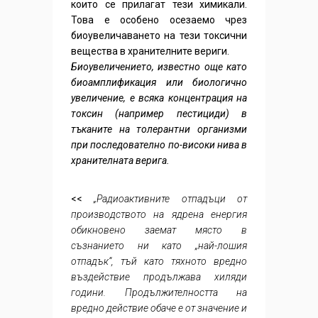
които се прилагат тези химикали.
Това е особено осезаемо чрез
биоувеличаването на тези токсични
вещества в хранителните вериги.
Биоувеличението, известно още като
биоамплификация или биологично
увеличение, е всяка концентрация на
токсин (например пестициди) в
тъканите на толерантни организми
при последователно по-високи нива в
хранителната верига.
<<
„Радиоактивните отпадъци от
производството на ядрена енергия
обикновено заемат място в
съзнанието ни като „най-лошия
отпадък“, тъй като тяхното вредно
въздействие продължава хиляди
години. Продължителността на
вредно действие обаче е от значение и