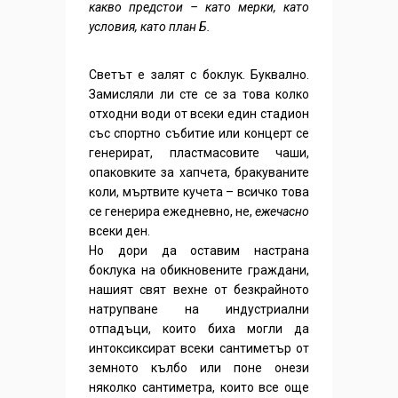
какво предстои – като мерки, като
условия, като план Б.
Светът е залят с боклук. Буквално.
Замисляли ли сте се за това колко
отходни води от всеки един стадион
със спортно събитие или концерт се
генерират, пластмасовите чаши,
опаковките за хапчета, бракуваните
коли, мъртвите кучета – всичко това
се генерира ежедневно, не,
ежечасно
всеки ден.
Но дори да оставим настрана
боклука на обикновените граждани,
нашият свят вехне от безкрайното
натрупване на индустриални
отпадъци, които биха могли да
интоксиксират всеки сантиметър от
земното кълбо или поне онези
няколко сантиметра, които все още