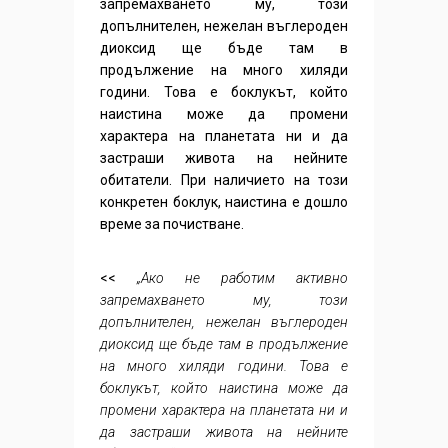
запремахването му, този
допълнителен, нежелан въглероден
диоксид ще бъде там в
продължение на много хиляди
години. Това е боклукът, който
наистина може да промени
характера на планетата ни и да
застраши живота на нейните
обитатели. При наличието на този
конкретен боклук, наистина е дошло
време за почистване.
<<
„Ако не работим активно
запремахването му, този
допълнителен, нежелан въглероден
диоксид ще бъде там в продължение
на много хиляди години. Това е
боклукът, който наистина може да
промени характера на планетата ни и
да застраши живота на нейните