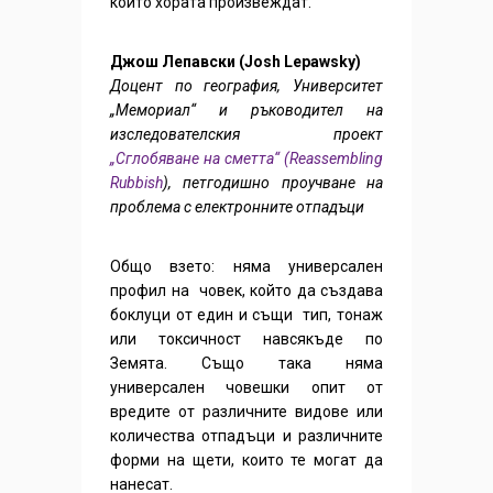
който хората произвеждат.
Джош Лепавски (Josh Lepawsky)
Доцент по география, Университет
„Мемориал“ и ръководител на
изследователския проект
„Сглобяване на сметта“ (Reassembling
Rubbish
), петгодишно проучване на
проблема с електронните отпадъци
Общо взето: няма универсален
профил на човек, който да създава
боклуци от един и същи тип, тонаж
или токсичност навсякъде по
Земята. Също така няма
универсален човешки опит от
вредите от различните видове или
количества отпадъци и различните
форми на щети, които те могат да
нанесат.