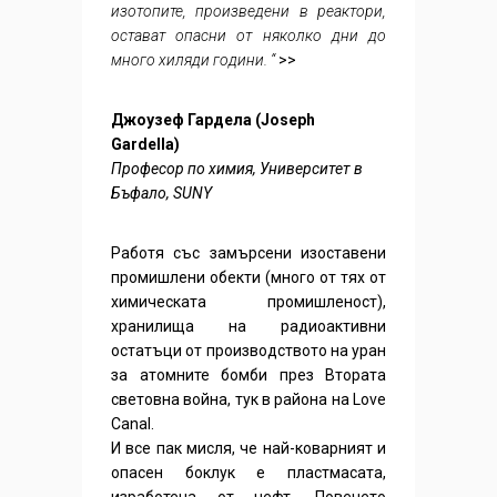
изотопите, произведени в реактори,
остават опасни от няколко дни до
много хиляди години. “
>>
Джоузеф Гардела (Joseph
Gardella)
Професор по химия, Университет в
Бъфало, SUNY
Работя със замърсени изоставени
промишлени обекти (много от тях от
химическата промишленост),
хранилища на радиоактивни
остатъци от производството на уран
за атомните бомби през Втората
световна война, тук в района на Love
Canal.
И все пак мисля, че най-коварният и
опасен боклук е пластмасата,
изработена от нефт. Повечето