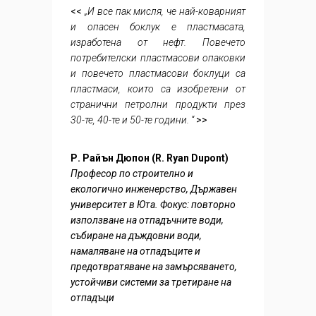
<<
„И все пак мисля, че най-коварният
и опасен боклук е пластмасата,
изработена от нефт. Повечето
потребителски пластмасови опаковки
и повечето пластмасови боклуци са
пластмаси, които са изобретени от
странични петролни продукти през
30-те, 40-те и 50-те години. “
>>
Р. Райън Дюпон (R. Ryan Dupont)
Професор по строително и
екологично инженерство, Държавен
университет в Юта. Фокус: повторно
използване на отпадъчните води,
събиране на дъждовни води,
намаляване на отпадъците и
предотвратяване на замърсяването,
устойчиви системи за третиране на
отпадъци