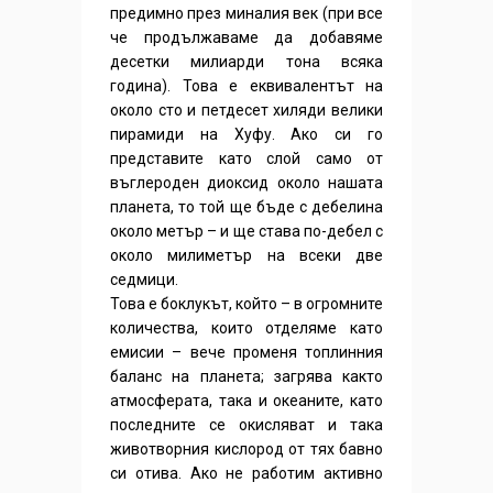
предимно през миналия век (при все
че продължаваме да добавяме
десетки милиарди тона всяка
година). Това е еквивалентът на
около сто и петдесет хиляди велики
пирамиди на Хуфу. Ако си го
представите като слой само от
въглероден диоксид около нашата
планета, то той ще бъде с дебелина
около метър – и ще става по-дебел с
около милиметър на всеки две
седмици.
Това е боклукът, който – в огромните
количества, които отделяме като
емисии – вече променя топлинния
баланс на планета; загрява както
атмосферата, така и океаните, като
последните се окисляват и така
животворния кислород от тях бавно
си отива. Ако не работим активно