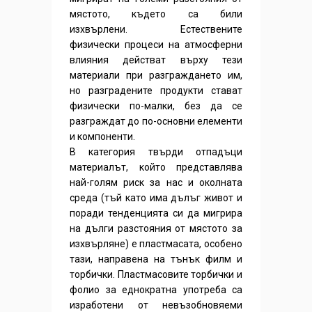
мястото, където са били
изхвърлени. Естествените
физически процеси на атмосферни
влияния действат върху тези
материали при разграждането им,
но разградените продукти стават
физически по-малки, без да се
разграждат до по-основни елементи
и компоненти.
В категория твърди отпадъци
материалът, който представлява
най-голям риск за нас и околната
среда (тъй като има дълъг живот и
поради тенденцията си да мигрира
на дълги разстояния от мястото за
изхвърляне) е пластмасата, особено
тази, направена на тънък филм и
торбички. Пластмасовите торбички и
фолио за еднократна употреба са
изработени от невъзобновяеми