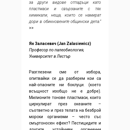
за други видове отпадъци като
пластмаси и свързаните с тях
химикали, неща, които се намират
дори в обикновените общински депа.“
>>
Ян Заласевич (Jan Zalasiewicz)
Професор по палеобиология,
Университет в Лестър
Разглезени сме от избора,
опитвайки се да разберем кои са
най-опасните ни боклуци. (което
всъщност изобщо не е добре).
Милионите тонове пластмаси, които
циркулират през океаните –
съответно и през телата на безброй
морски организми – често със
смъртоносен ефект? Пестицидите и
другите устойчиви органични