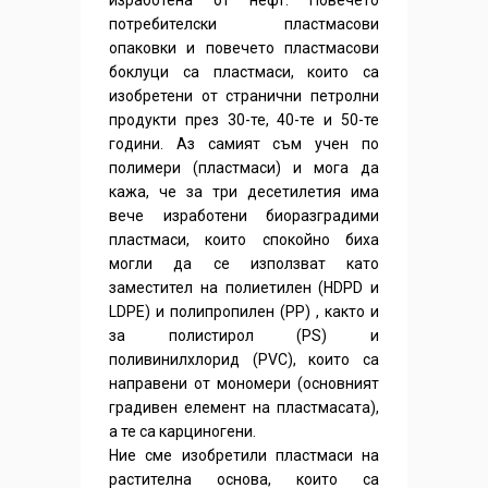
потребителски пластмасови
опаковки и повечето пластмасови
боклуци са пластмаси, които са
изобретени от странични петролни
продукти през 30-те, 40-те и 50-те
години. Аз самият съм учен по
полимери (пластмаси) и мога да
кажа, че за три десетилетия има
вече изработени биоразградими
пластмаси, които спокойно биха
могли да се използват като
заместител на полиетилен (HDPD и
LDPE) и полипропилен (PP) , както и
за полистирол (PS) и
поливинилхлорид (PVC), които са
направени от мономери (основният
градивен елемент на пластмасата),
а те са карциногени.
Ние сме изобретили пластмаси на
растителна основа, които сa