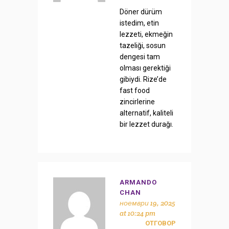
Döner dürüm
istedim, etin
lezzeti, ekmeğin
tazeliği, sosun
dengesi tam
olması gerektiği
gibiydi. Rize’de
fast food
zincirlerine
alternatif, kaliteli
bir lezzet durağı.
ARMANDO
CHAN
ноември 19, 2025
at 10:24 pm
ОТГОВОР