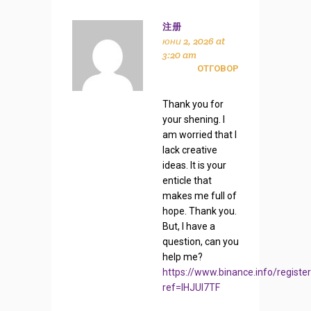
注册
юни 2, 2026 at
3:20 am
ОТГОВОР
Thank you for
your shening. I
am worried that I
lack creative
ideas. It is your
enticle that
makes me full of
hope. Thank you.
But, I have a
question, can you
help me?
https://www.binance.info/registe
ref=IHJUI7TF