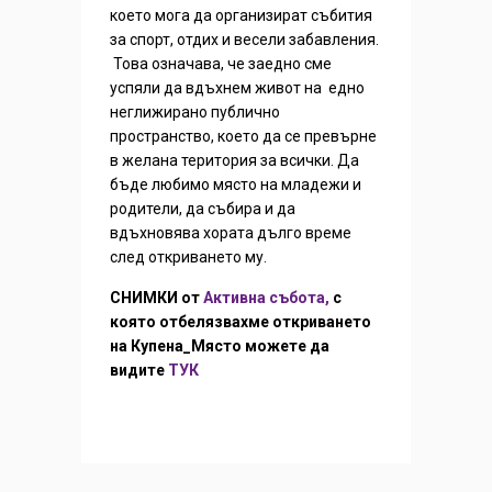
което мога да организират събития
за спорт, отдих и весели забавления.
Това означава, че заедно сме
успяли да вдъхнем живот на едно
неглижирано публично
пространство, което да се превърне
в желана територия за всички. Да
бъде любимо място на младежи и
родители, да събира и да
вдъхновява хората дълго време
след откриването му.
СНИМКИ от
Активна събота,
с
която отбелязвахме откриването
на Купена_Място можете да
видите
ТУК