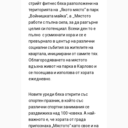
стрийт фитнес бяха разположени на
територията на „Якото място“ в парк
„Войнишката майка“, a _Mястото
работи с пълна сила, за да разгърне
целия си потенциал. Всеки ден то е
пълно с усмихнати хора и се е
превърнало в център на различни
социални събития за жителите на
квартала, инициирани от самите тях.
Облагородяването на мястото
вдъхна живот на парка в Карлово и
се посещава и използва от хората
ежедневно.
Новите уреди бяха открити със
спортен празник, в който със
различни спортни занимания се
раздвижиха над 100 човека. А най-
важното е, че хората от града
припознаха „Мястото“ като свое и на