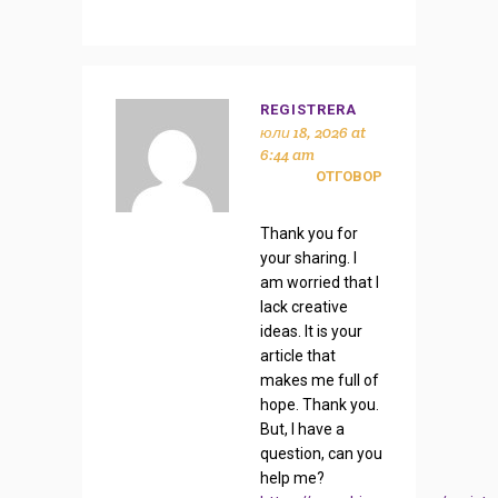
REGISTRERA
юли 18, 2026 at
6:44 am
ОТГОВОР
Thank you for
your sharing. I
am worried that I
lack creative
ideas. It is your
article that
makes me full of
hope. Thank you.
But, I have a
question, can you
help me?