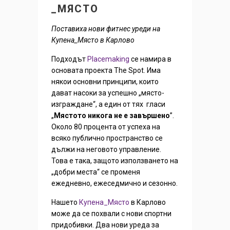
_МЯСТО
Поставиха нови фитнес уреди на
Купена_Място в Карлово
Подходът
Placеmаking
се намира в
основата проекта The Spot. Има
някои основни принципи, които
дават насоки за успешно „място-
изграждане“, а един от тях гласи
„
Мястото никога не е завършено
”.
Около 80 процента от успеха на
всяко публично пространство се
дължи на неговото управление.
Това е така, защото използването на
„добри места“ се променя
ежедневно, ежеседмично и сезонно.
Нашето
Купена_Място
в Карлово
може да се похвали с нови спортни
придобивки. Два нови уреда за