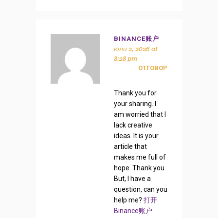
BINANCE账户
юли 2, 2026 at
8:28 pm
ОТГОВОР
Thank you for
your sharing. I
am worried that I
lack creative
ideas. It is your
article that
makes me full of
hope. Thank you.
But, I have a
question, can you
help me?
打开
Binance账户