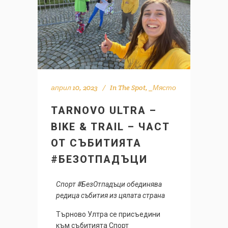
април 10, 2023
In
The Spot
,
_Място
TARNOVO ULTRA –
BIKE & TRAIL – ЧАСТ
ОТ СЪБИТИЯТА
#БЕЗОТПАДЪЦИ
Спорт #БезОтпадъци обединява
редица събития из цялата страна
Търново Ултра се присъедини
към събитията Спорт