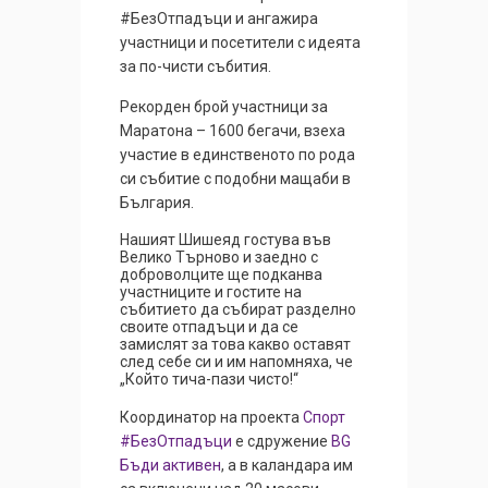
#БезОтпадъци и ангажира
участници и посетители с идеята
за по-чисти събития.
Рекорден брой участници за
Маратона – 1600 бегачи, взеха
участие в единственото по рода
си събитие с подобни мащаби в
България.
Нашият Шишеяд гостува във
Велико Търново и заедно с
доброволците ще подканва
участниците и гостите на
събитието да събират разделно
своите отпадъци и да се
замислят за това какво оставят
след себе си и им напомняха, че
„Който тича-пази чисто!“
Координатор на проекта
Спорт
#БезОтпадъци
е сдружение
BG
Бъди активен
, а в каландара им