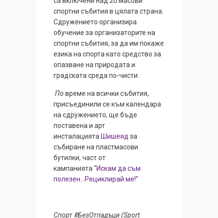
са включени над 20 масови
спортни събития в цялата страна.
Сдружението организира
обучение за организаторите на
спортни събития, за да им покаже
езика на спорта като средство за
опазване на природата и
градската среда по-чисти.
По
време на всички събития,
присъединили се към календара
на сдружението, ще бъде
поставена и арт
инсталацията
Шишеяд
за
събиране на пластмасови
бутилки, част от
кампанията
“Искам да съм
полезен…Рециклирай ме!”
Спорт #БезОтпадъци (Sport