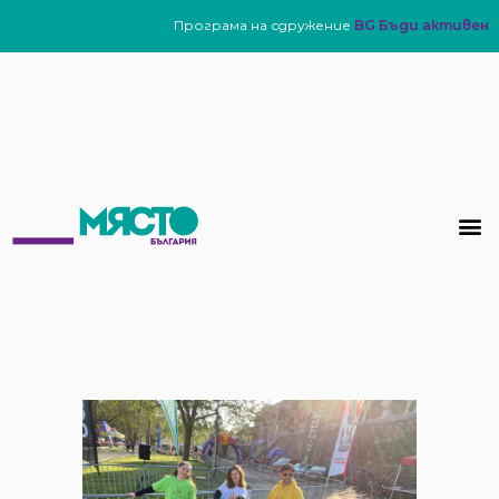
Програма на сдружение
BG Бъди активен