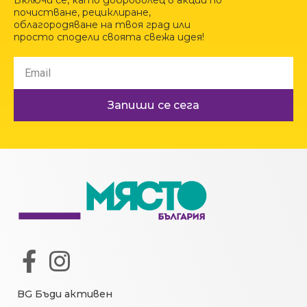
Включи се, като доброволец в акции по
почистване, рециклиране,
облагородяване на твоя град или
просто сподели своята свежа идея!
Запиши се сега
BG Бъди активен