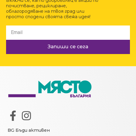
Включи се, като доброволец в акции по
почистване, рециклиране,
облагородяване на твоя град или
просто сподели своята свежа идея!
Запиши се сега
BG Бъди активен