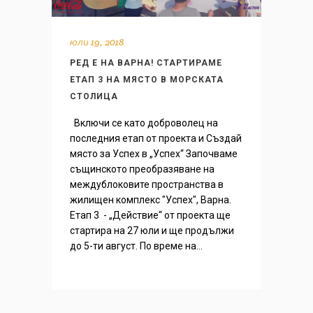
юли 19, 2018
РЕД Е НА ВАРНА! СТАРТИРАМЕ
ЕТАП 3 НА МЯСТО В МОРСКАТА
СТОЛИЦА
Включи се като доброволец на
последния етап от проекта и Създай
място за Успех в „Успех“ Започваме
същинското преобразяване на
междублоковите пространства в
жилищен комплекс "Успех", Варна.
Етап 3 - „Действие“ от проекта ще
стартира на 27 юли и ще продължи
до 5-ти август. По време на...