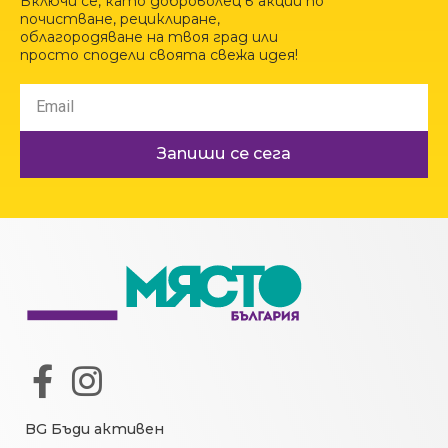
Включи се, като доброволец в акции по
почистване, рециклиране,
облагородяване на твоя град или
просто сподели своята свежа идея!
Запиши се сега
BG Бъди активен