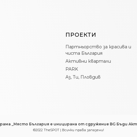
ПРОЕКТИ
Партньорство за красива и
чиста България
Активни квартали
PARK
Аз, Ти, Пловдив
рама _Място България е иницирана от сдружение BG Бъди Акт
©2022 TheSPOT | Всички права запазени!