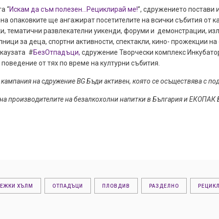
а “
Искам да съм полезен…Рециклирай ме!
”, сдружението постави 
на опаковките ще ангажират посетителите на всички събития от ка
ки, тематични развлекателни уикенди, форуми и демонстрации, из
лници за деца, спортни активности, спектакли, кино- прожекции на
 каузата #
БезОтпадъци,
сдружение Творчески комплекс Инкубатор
 поведение от тях по време на културни събития.
 кампания на сдружение BG Бъди активен, която се осъществява с по
 на производителите на безалкохолни напитки в България и ЕКОПАК 
ЕЖКИ ХЪЛМ
ОТПАДЪЦИ
ПЛОВДИВ
РАЗДЕЛНО
РЕЦИК