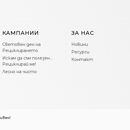
КАМПАНИИ
ЗА НАС
Световен ден на
Новини
Рециклирането
Ресурси
Искам да съм полезен…
Контакт
Рециклирай ме!
Лесно на чисто
ивен!