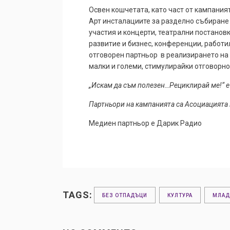
Освен кошчетата, като част от кампаният
Арт инсталациите за разделно събиране 
участия и концерти, театрални постанов
развитие и бизнес, конференции, работи
отговорен партньор в реализирането на
малки и големи, стимулирайки отговорно
„Искам да съм полезен…Рециклирай ме!“ е
Партньори на кампанията са Асоциацията
Медиен партньор е Дарик Радио
TAGS:
БЕЗ ОТПАДЪЦИ
КУЛТУРА
МЛАД