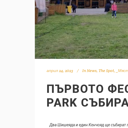
април 24, 2023
In
News
,
The Spot
,
_Мяс
ПЪРВОТО ФЕС
PARK СЪБИР
Два Шишеяда и един Кенчoяд ще събират 