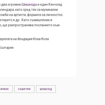
и два огромни
Шишеяд
а и един Кенчояд.
лендара, като сред тях са музикални
ложби на артисти, формати за личностно
 открито и др. Като съмишленик и
, ще разпространява посланието към
дкрепата на Фондация Кока-Кола
България.
ЛИРАНЕ
СЪБИТИЯ
ШИШЕЯД