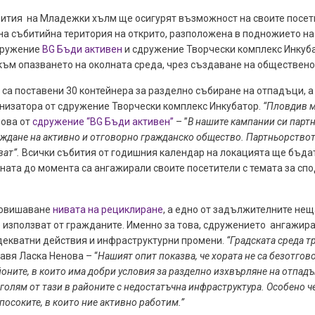
ъбития на Младежки хълм ще осигурят възможност на своите посе
на събитийна територия на открито, разположена в подножието н
сдружение
BG Бъди активен
и сдружение Творчески комплекс Инкуба
към опазването на околната среда, чрез създаване на обществено
са поставени 30 контейнера за разделно събиране на отпадъци, а 
анизатора от сдружение Творчески комплекс Инкубатор.
“Пловдив м
нова от
сдружение “BG Бъди активен”
– ”
В нашите кампании си парт
ждане на активно и отговорно гражданско общество. Партньорствот
ват”.
Всички събития от годишния календар на локацията ще бъдат
раната до момента са ангажирали своите посетители с темата за сп
повишаване
нивата на рециклиране
, а едно от задължителните нещ
е използват от гражданите. Именно за това, сдружението ангажира
адекватни действия и инфраструктурни промени.
“Градската среда т
авя Ласка Ненова – “
Нашият опит показва, че хората не са безотгово
оните, в които има добри условия за разделно изхвърляне на отпадъ
-голям от тази в районите с недостатъчна инфраструктура. Особено ч
 посоките, в които ние активно работим.”