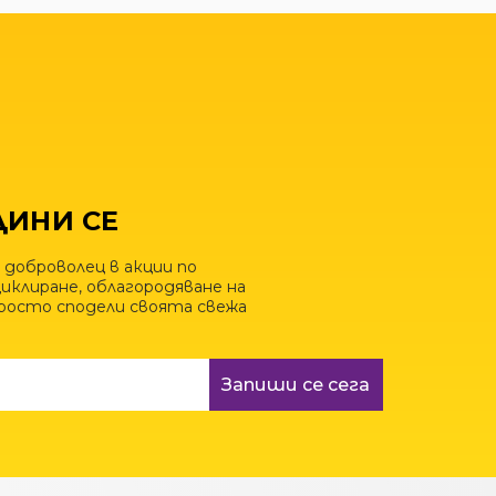
ИНИ СЕ
 доброволец в акции по
иклиране, облагородяване на
просто сподели своята свежа
Запиши се сега