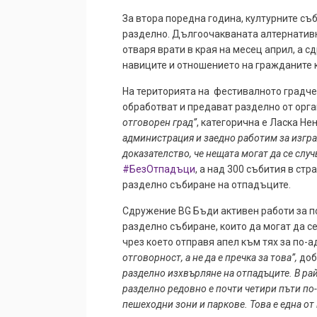
За втора поредна година, културните с
разделно. Дългоочакваната алтернатив
отваря врати в края на месец април, а 
навиците и
отношението на гражданите 
На територията на фестивалното градче 
обработват и предават разделно от орг
отговорен град”
, категорична е Ласка Не
администрация и заедно работим за изгра
доказателство, че нещата могат да се случ
#БезОтпадъци
, а над 300 събития в ст
разделно събиране на отпадъците.
Сдружение BG Бъди активен работи за 
разделно събиране, които да могат да с
чрез което отправя апел към тях за по-
отговорност, а не да е пречка за това”,
доб
разделно изхвърляне на отпадъците. В рай
разделно редовно е почти четири пъти по
пешеходни зони и паркове. Това е една от