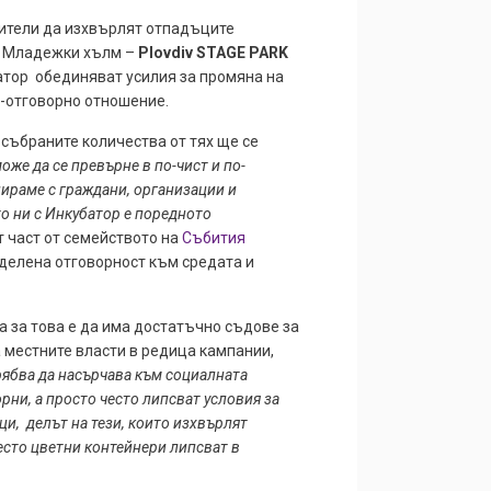
тители да изхвърлят отпадъците
а Младежки хълм –
Plovdiv STAGE PARK
тор обединяват усилия за промяна на
-отговорно отношение.
събраните количества от тях ще се
оже да се превърне в по-чист и по-
нираме с граждани, организации и
о ни с Инкубатор е поредното
 част от семейството на
Събития
оделена отговорност към средата и
а за това е да има достатъчно съдове за
 местните власти в редица кампании,
рябва да насърчава към социалната
рни, а просто често липсват условия за
ци, делът на тези, които изхвърлят
есто цветни контейнери липсват в