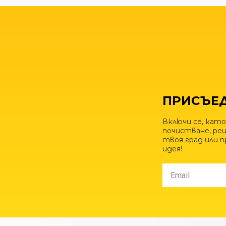
ПРИСЪЕД
Включи се, като
почистване, рец
твоя град или 
идея!