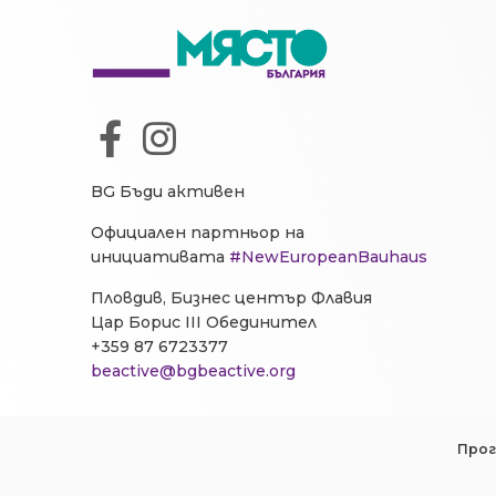
BG Бъди активен
Официален партньор на
инициативата
#NewEuropeanBauhaus
Пловдив, Бизнес център Флавия
Цар Борис III Обединител
+359 87 6723377
beactive@bgbeactive.org
Прог