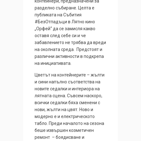
контейнери, предназначени за
разделно събиране. Целта е
публиката на Събития
#БезОтпадъци в Лятно кино
„Орфей“ да се замисля какво
оставя след себе си и че
забавлението не трябва да вреди
на околната среда. Предстоят и
различни активности в подкрепа
на инициативата.
Цветът на контейнерите – жълти
и сини напълно съответства на
новите седалки и интериора на
лятната сцена. Съвсем наскоро,
всички седалки бяха сменени с
нови, жълти на цвят. Ново и
модерно е и електрическото
табло. Преди началото на сезона
беше извършен козметичен
ремонт – боядисване и