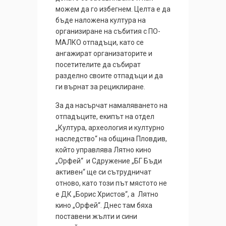
можем да го избегнем. Целта е да
бъде наложена култура на
организиране на събития с ПО-
МАЛКО отпадъци, като се
ангажират организаторите и
посетителите да събират
разделно своите отпадъци и да
ги върнат за рециклиране.
За да насърчат намаляването на
отпадъците, екипът на отдел
„Култура, археология и културно
наследство“ на община Пловдив,
който управлява Лятно кино
„Орфей“ и Сдружение „БГ Бъди
активен“ ще си сътрудничат
отново, като този път мястото не
е ДК „Борис Христов“, а Лятно
кино „Орфей“. Днес там бяха
поставени жълти и сини