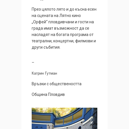
През цялото лято и до късна есен
на сцената на Лятно кино
„Орфей“ пловдивчани и гости на
града имат възможност да се
насладят на богата програма от
театрални, концертни, филмови и
други събития.
–
Катрин Гутман
Връзки с обществеността
Община Пловдив