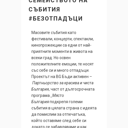
СЕМЕЙСТВОТО НА
СЪБИТИЯ
#БЕЗОТПАДЪЦИ
Масовите събития като
фестивали, концерти, спектакли,
кинопрожекции са едни от най-
приятните моменти в живота на
всеки град. Но освен
положителните емоции, те носят
със себе си и много отпадъци.
Проектът на BG Бъди активен –
Партньорство за красива и чиста
България
, част от дългосрочната
програма
_Място
България
подкрепя големи
събития в цялата страна с идеята
да помислим за отпечатъка,
който оставяме след себе си
докато се забавляваме и как