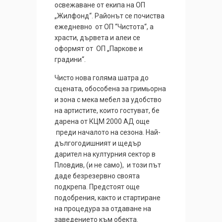
освежаване от екипа на ОП
„Жилфонд“. Районът се почиства
ежедневно от ОП “Чистота“, а
храсти, дървета и алеи се
оформят от ОП „Паркове и
градини“.
Чисто нова голяма шатра до
сцената, обособена за гримьорна
и зона с мека мебел за удобство
на артистите, които гостуват, бе
дарена от КЦМ 2000 АД още
преди началото на сезона. Най-
дългогодишният и щедър
дарител на културния сектор в
Пловдив, (и не само), и този път
даде безрезервно своята
подкрепа. Предстоят още
подобрения, както и стартиране
на процедура за отдаване на
заведението към обекта.