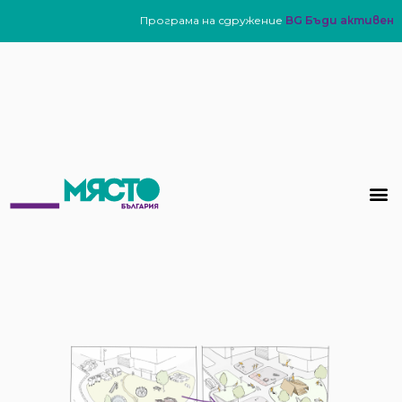
Програма на сдружение
BG Бъди активен