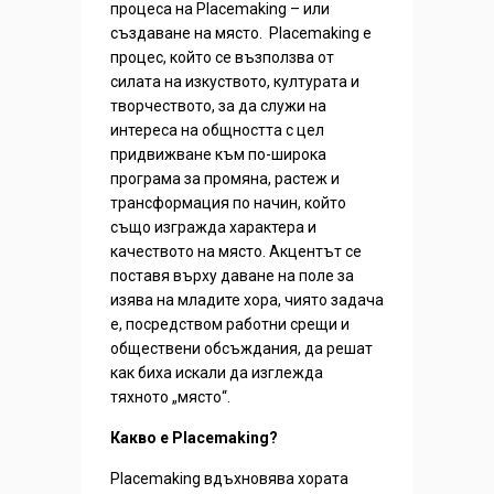
процеса на Placemaking – или
създаване на място. Placemaking е
процес, който се възползва от
силата на изкуството, културата и
творчеството, за да служи на
интереса на общността с цел
придвижване към по-широка
програма за промяна, растеж и
трансформация по начин, който
също изгражда характера и
качеството на място. Акцентът се
поставя върху даване на поле за
изява на младите хора, чиято задача
е, посредством работни срещи и
обществени обсъждания, да решат
как биха искали да изглежда
тяхното „място“.
Какво е Placemaking?
Placemaking вдъхновява хората