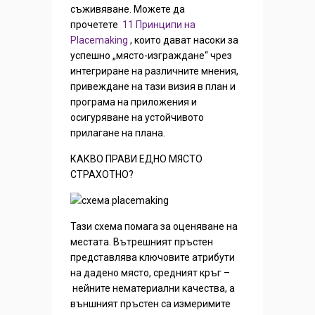
съживяване. Можете да
прочетете
11 Принципи на
Placemaking
, които дават насоки за
успешно „място-изграждане“ чрез
интегриране на различните мнения,
привеждане на тази визия в план и
програма на приложения и
осигуряване на устойчивото
прилагане на плана.
КАКВО ПРАВИ ЕДНО МЯСТО
СТРАХОТНО?
Тази схема помага за оценяване на
местата. Вътрешният пръстен
представлява ключовите атрибути
на дадено място, средният кръг –
нейните нематериални качества, а
външният пръстен са измеримите