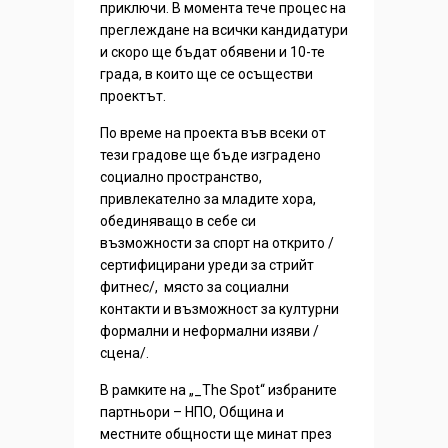
приключи. В момента тече процес на
преглеждане на всички кандидатури
и скоро ще бъдат обявени и 10-те
града, в които ще се осъществи
проектът.
По време на проекта във всеки от
тези градове ще бъде изградено
социално пространство,
привлекателно за младите хора,
обединяващо в себе си
възможности за спорт на открито /
сертифицирани уреди за стрийт
фитнес/, място за социални
контакти и възможност за културни
формални и неформални изяви /
сцена/.
В рамките на „_The Spot“ избраните
партньори – НПО, Община и
местните общности ще минат през