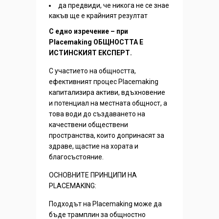
да предвиди, че никога не се знае
какъв ще е крайният резултат
С едно изречение – при
Placemaking ОБЩНОСТТА Е
ИСТИНСКИЯТ ЕКСПЕРТ.
С участието на общността,
ефективният процес Placemaking
капитализира активи, вдъхновение
и потенциал на местната общност, а
това води до създаването на
качествени обществени
пространства, които допринасят за
здраве, щастие на хората и
благосъстояние.
ОСНОВНИТЕ ПРИНЦИПИ НА
PLACEMAKING:
Подходът на Placemaking може да
бъде трамплин за общностно