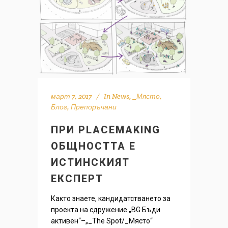
март 7, 2017
In
News
,
_Място
,
Блог
,
Препоръчани
ПРИ PLACEMAKING
ОБЩНОСТТА Е
ИСТИНСКИЯТ
ЕКСПЕРТ
Както знаете, кандидатстването за
проекта на сдружение „BG Бъди
активен“–„_The Spot/_Място“