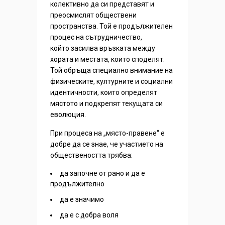
колективно да си представят и
преосмислят обществени
пространства. Той е продължителен
процес на сътрудничество,
който засилва връзката между
хората и местата, които споделят.
Той обръща специално внимание на
физическите, културните и социални
идентичности, които определят
мястото и подкрепят текущата си
еволюция.
При процеса на „място-правене“ е
добре да се знае, че участието на
обществеността трябва:
да започне от рано и да е
продължително
да е значимо
да е с добра воля