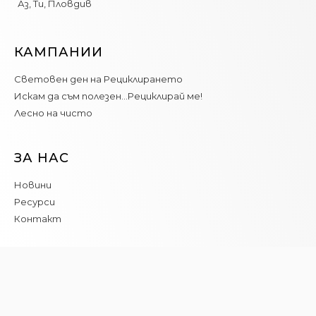
Аз, Ти, Пловдив
КАМПАНИИ
Световен ден на Рециклирането
Искам да съм полезен…Рециклирай ме!
Лесно на чисто
ЗА НАС
Новини
Ресурси
Контакт
Програма _Място България е иницирана от сдружение
BG Бъди Активен!
©2022 TheSPOT | Всички права запазени!