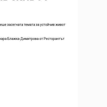
беше засегната темата за устойчив живот
инара Блажка Димитрова от Ресторантът