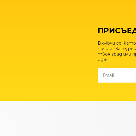
ПРИСЪЕД
Включи се, като
почистване, рец
твоя град или 
идея!