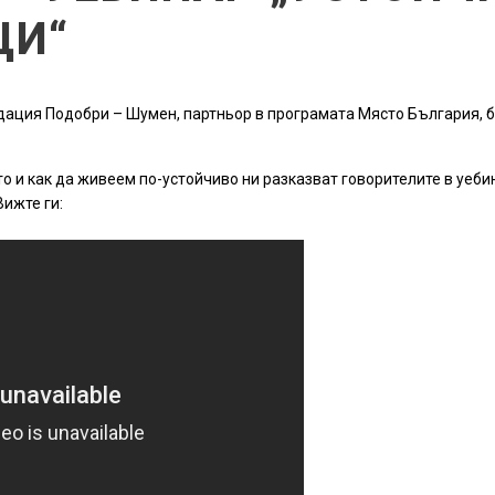
ЦИ“
ндация Подобри – Шумен, партньор в програмата Място България, 
о и как да живеем по-устойчиво ни разказват говорителите в уеб
ижте ги: