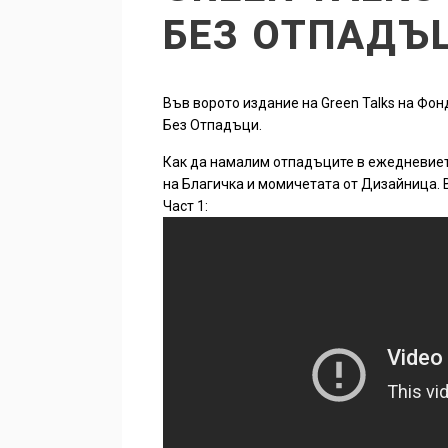
БЕЗ ОТПАДЪ
Във ворото издание на Green Talks на Фо
Без Отпадъци.
Как да намалим отпадъците в ежедневиет
на Благичка и момичетата от Дизайница. В
Част 1: