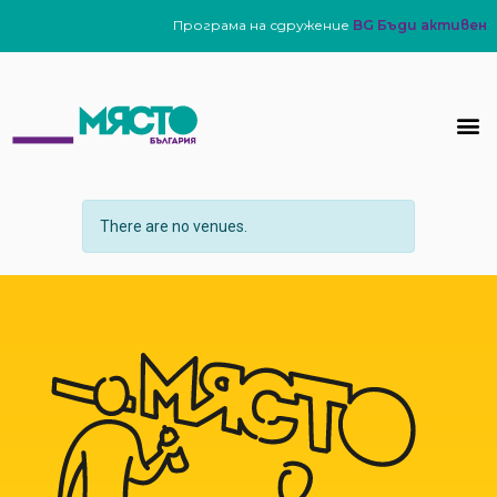
Програма на сдружение
BG Бъди активен
There are no venues.