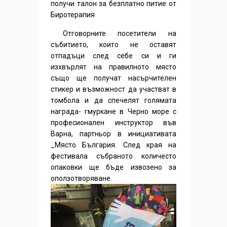
получи талон за безплатно питие от
Биротерапия
Отговорните посетители на
събитието, които не оставят
отпадъци след себе си и ги
изхвърлят на правилното място
също ще получат насърчителен
стикер и възможност да участват в
томбола и да спечелят голямата
награда- гмуркане в Черно море с
професионален инструктор във
Варна, партньор в инициативата
_Място България. След края на
фестивала събраното количесто
опаковки ще бъде извозено за
оползотворяване.