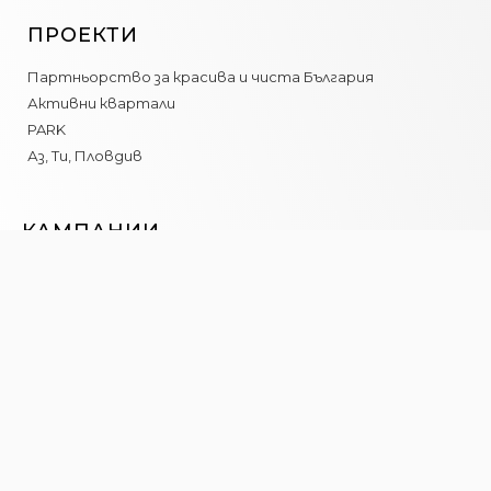
ПРОЕКТИ
Партньорство за красива и чиста България
Активни квартали
PARK
Аз, Ти, Пловдив
КАМПАНИИ
Световен ден на Рециклирането
Искам да съм полезен…Рециклирай ме!
Лесно на чисто
ЗА НАС
Новини
Ресурси
Контакт