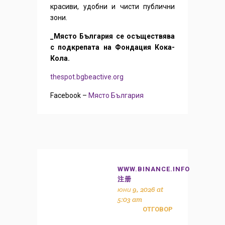
красиви, удобни и чисти публични
зони.
_Място България се осъществява
с подкрепата на Фондация Кока-
Кола.
thespot.bgbeactive.org
Facebook –
Място България
WWW.BINANCE.INFO
注册
юни 9, 2026 at
5:03 am
ОТГОВОР