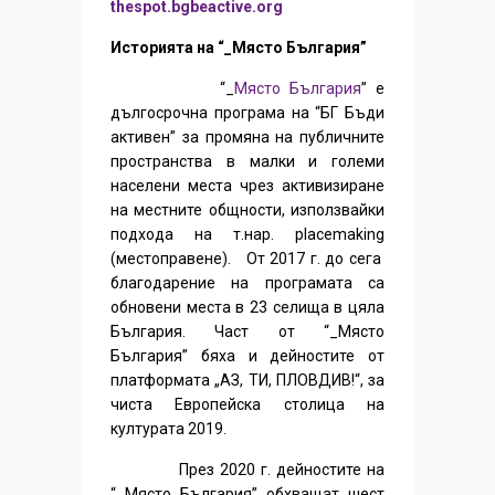
thespot.bgbeactive.org
Историята на “_Място България”
“_
Място България
” е
дългосрочна програма на “БГ Бъди
активен” за промяна на публичните
пространства в малки и големи
населени места чрез активизиране
на местните общности, използвайки
подхода на т.нар. placemaking
(местоправене). От 2017 г. до сега
благодарение на програмата са
обновени места в 23 селища в цяла
България. Част от “_Място
България” бяха и дейностите от
платформата „АЗ, ТИ, ПЛОВДИВ!“, за
чиста Европейска столица на
културата 2019.
През 2020 г. дейностите на
“_Място България” обхващат шест