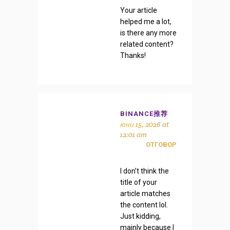
Your article
helped me a lot,
is there any more
related content?
Thanks!
BINANCE推荐
юни 15, 2026 at
12:01 am
ОТГОВОР
I don’t think the
title of your
article matches
the content lol.
Just kidding,
mainly because I