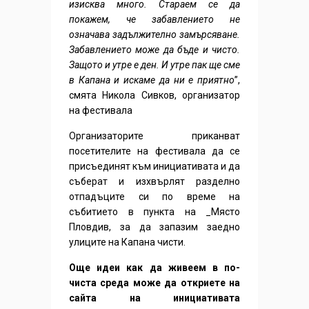
изисква много. Стараем се да
покажем, че забавлението не
означава задължително замърсяване.
Забавлението може да бъде и чисто.
Защото и утре е ден. И утре пак ще сме
в Капана и искаме да ни е приятно
”,
смята Никола Сивков, организатор
на фестивала
Организаторите приканват
посетителите на фестивала да се
присъединят към инициативата и да
съберат и изхвърлят разделно
отпадъците си по време на
събитието в пункта на _Място
Пловдив, за да запазим заедно
улиците на Капана чисти.
Още идеи как да живеем в по-
чиста среда може да откриете на
сайта на инициативата