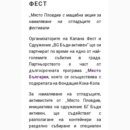
ФЕСТ
_Място Пловдив с
мащабна акция за
намаляване на отпадъците от
фестивали
Организаторите на Капана Фест и
Сдружение „BG Бъди активен“ ще си
партнират по време на едно от най-
големите събития в града.
Партньорството е част от
дългосрочната програма _
Място
България
, която се осъществява с
подкрепата на Фондация Кока-Кола.
За намаляване на отпадъците,
активистите от _Място Пловдив,
инициатива на сдружение БГ Бъди
активен, ще съдействат с
разполагане на контейнери за
разделно събиране и специален