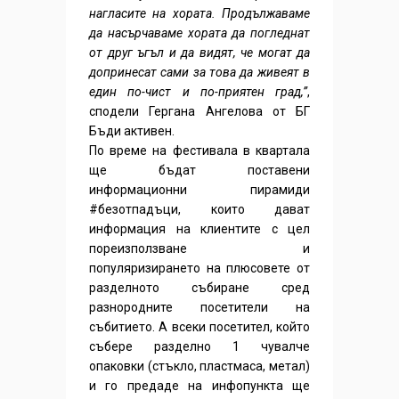
нагласите на хората. Продължаваме
да насърчаваме хората да погледнат
от друг ъгъл и да видят, че могат да
допринесат сами за това да живеят в
един по-чист и по-приятен град,”
,
сподели Гергана Ангелова от БГ
Бъди активен.
По време на фестивала в квартала
ще бъдат поставени
информационни пирамиди
#безотпадъци, които дават
информация на клиентите с цел
пореизползване и
популяризирането на плюсовете от
разделното събиране сред
разнородните посетители на
събитието. А всеки посетител, който
събере разделно 1 чувалче
опаковки (стъкло, пластмаса, метал)
и го предаде на инфопункта ще