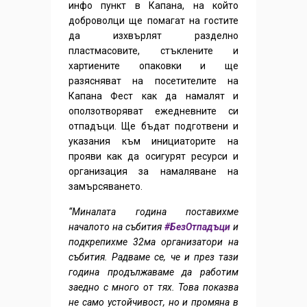
инфо пункт в Капана, на който
доброволци ще помагат на гостите
да изхвърлят разделно
пластмасовите, стъклените и
хартиените опаковки и ще
разясняват на посетителите на
Капана Фест как да намалят и
оползотворяват ежедневните си
отпадъци. Ще бъдат подготвени и
указания към инициаторите на
прояви как да осигурят ресурси и
организация за намаляване на
замърсяването.
“Миналата година поставихме
началото на събития
#БезОтпадъци
и
подкрепихме 32ма организатори на
събития. Радваме се, че и през тази
година продължаваме да работим
заедно с много от тях. Това показва
не само устойчивост, но и промяна в