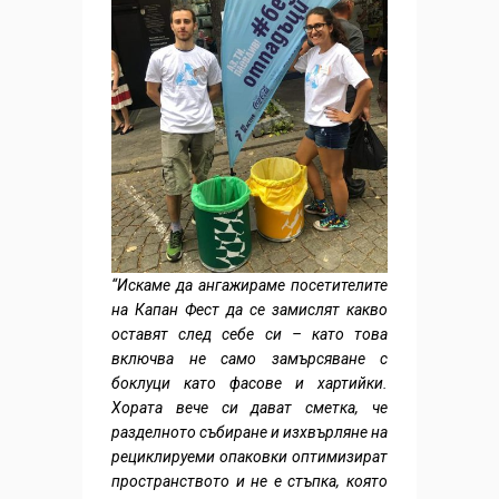
“Искаме да ангажираме посетителите
на Капан Фест да се замислят какво
оставят след себе си – като това
включва не само замърсяване с
боклуци като фасове и хартийки.
Хората вече си дават сметка, че
разделното събиране и изхвърляне на
рециклируеми опаковки оптимизират
пространството и не е стъпка, която