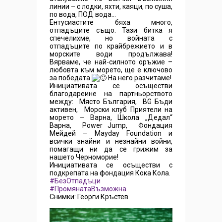
линии – с лодки, яхти, каяци, по суша,
по вода, ПОД вода…
Ентусиастите бяха много,
отпадъците също. Тази битка я
спечелихме, но войната с
отпадъците по крайбрежието и в
морските води продължава!
Вярваме, че най-силното оръжие –
любовта към морето, ще е ключово
за победата
На него разчитаме!
Инициативата се осъществи
благодареине на партньорството
между: Място България, BG Бъди
активен, Морски клуб Приятели на
морето – Варна, Школа „Дедал“
Варна, Power Jump, Фондация
Мейдей – Mayday Foundation и
всички знайни и незнайни войни,
помагащи ни да се грижим за
нашето Черноморие!
Инициативата се осъществи с
подкрепата на фондация Кока Кола.
#БезОтпадъци
#ПромянатаВъзможна
Снимки: Георги Кръстев