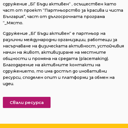
сдружение „БГ Бъди активен“ , осъществен като
част от проект “Партньорство за красива и чиста
България”, част от дългосрочната програма
“_Място.
Сдружение „БГ Бъди активен“ е партньор на
различни международни организации, работещи за
насърчаване на физическата активност, устойчивия
начин на живот, активизиране на местните
общности и промяна на средата (placemaking).
Благодарение на активните контакти на
сдружението, то има достъп до иновативни
ресурси, споделен опит и платформи за обмен на
идеи.
Свали ресурса​