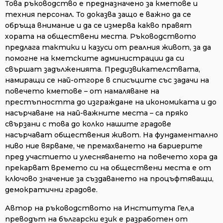
Това ръководство е предназначено за кметове и
техния персонал. То доказва защо е важно да се
обръща внимание и да се измерва какво правят
хората на обществени места. Ръководството
предлага тактики и казуси от реалния живот, за да
помогне на кметските администрации да си
свършат задълженията. Предизвикателствата,
намиращи се най-отгоре в списъците със задачи на
повечето кметове – от намаляване на
престъпността до изграждане на икономиката и до
насърчаване на най-важните места – са пряко
свързани с това до колко нашите градове
насърчават обществения живот. На фундаментално
ниво ние вярваме, че премахването на бариерите
пред участието и улесняването на повечето хора да
прекарват времето си на обществени места е от
ключово значение за създаването на процъфтяващи,
демократични градове.
Автор на ръководството на Института Гел,а
преводът на български език е разработен от