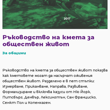
Ръководство на кмета за
обществен живот
За общини
Ръководство на кмета за обществен живот показва
как кметовете могат да насърчат оживения
обществен живот. Разделено е в пет стъпки:
Измерване, Приканване, Направа, Развиване,
Формализиране и включва казуси от Ню Йорк,
Питсбърг, Денвър, Лексингтън, Сан Франциско,
Сенкт Пол и Копенхаген.