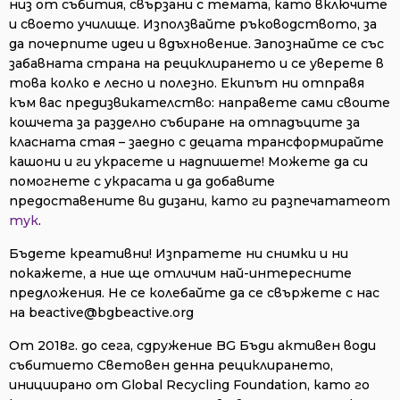
низ от събития, свързани с темата, като включите
и своето училище. Използвайте ръководството, за
да почерпите идеи и вдъхновение. Запознайте се със
забавната страна на рециклирането и се уверете в
това колко е лесно и полезно. Екипът ни oтправя
към вас предизвикателство: направете сами своите
кошчета за разделно събиране на отпадъците за
класната стая – заедно с децата трансформирайте
кашони и ги украсете и надпишете! Можете да си
помогнете с украсата и да добавите
предоставените ви дизани, като ги разпечататеот
тук
.
Бъдете креативни! Изпратете ни снимки и ни
покажете, а ние ще отличим най-интересните
предложения. Не се колебайте да се свържете с нас
на
beactive@bgbeactive.org
От 2018г. до сега, сдружение BG Бъди активен води
събитието Световен денна рециклирането,
инициирано от Global Recycling Foundation, като го