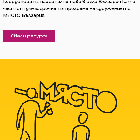
координира на национално ниво в цяла България като
част от дългосрочната програма на сдружението
МЯСТО България.
Свали ресурса​