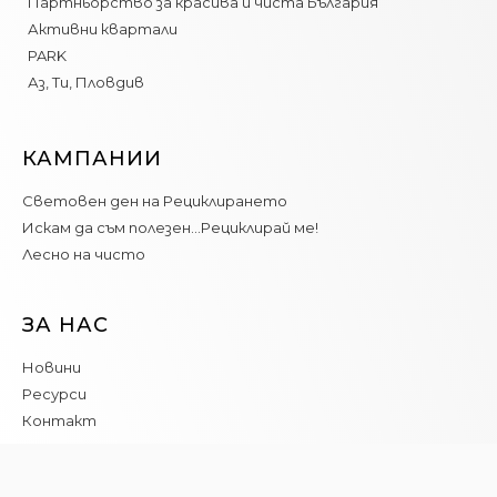
Партньорство за красива и чиста България
Активни квартали
PARK
Аз, Ти, Пловдив
КАМПАНИИ
Световен ден на Рециклирането
Искам да съм полезен…Рециклирай ме!
Лесно на чисто
ЗА НАС
Новини
Ресурси
Контакт