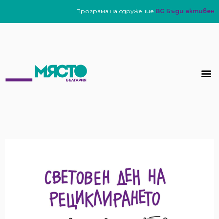
Програма на сдружение
BG Бъди активен