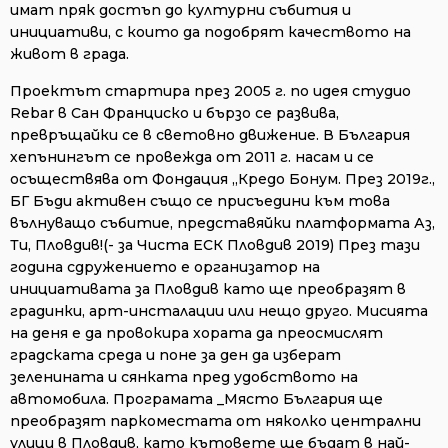
имат пряк достъп до културни събития и
инициативи, с които да подобрят качеството на
живот в града.
Проектът стартира през 2005 г. по идея студио
Rebar в Сан Франциско и бързо се развива,
превръщайки се в световно движение. В България
хепънингът се провежда от 2011 г. насам и се
осъществява от Фондация „Кредо Бонум. През 2019г.,
БГ Бъди активен също се присъедини към това
вълнуващо събитие, представяйки платформата Аз,
Ти, Пловдив!(- за Чиста ЕСК Пловдив 2019) През тази
година сдружението е организатор на
инициативата за Пловдив като ще преобразят в
градинки, арт-инсталации или нещо друго. Мисията
на деня е да провокира хората да преосмислят
градската среда и поне за ден да изберат
зеленината и сянката пред удобството на
автомобила. Програмата _Място България ще
преобразят паркоместата от няколко централни
улици в Пловдив, като кътовете ще бъдат в най-