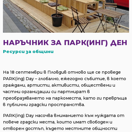
НАРЪЧНИК ЗА ПАРК(ИНГ) ДЕН
Ресурси за общини
На 18 септември в Пловдив отново ще се проведе
PARK(ing) Day – глобално, ежегодно събитие, в което
граждани, артисти, активисти, обществени и
частни организации си партнират в
преобразяването на паркоместа, като ги превръща
в публични градски пространства.
PARK(ing) Day насочва вниманието към нуждата от
повече градски места, които имат свободен и
отворен достъп, където местните общности