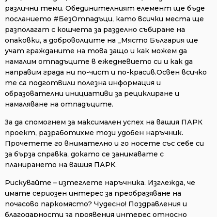
различни теми. Обединителният елемент ще бъде
посланието #БезОтпадъци, като всички места ще
разполагат с кошчета за разделно събиране на
опаковки, а доброволците на _Място България ще
учат гражданите на това защо и как можем да
намалим отпадъците в ежедневието си и как да
направим града ни по-чист и по-красив.Освен всичко
те са подготвили полезна информация и
образователни инициативи за рециклиране и
намаляване на отпадъците.
За да спомогнем за максимален успех на вашия ПАРК
проект, разработихме този удобен наръчник.
Прочетете го внимателно и го носете със себе си
за бърза справка, докато се занимавате с
планирането на вашия ПАРК.
Рискувайте – изтеглете наръчника. Изглежда, че
имате сериозен интерес за преобразяване на
почасово паркомясто? Чудесно! Поздравления и
благодарности за проявения интерес относно