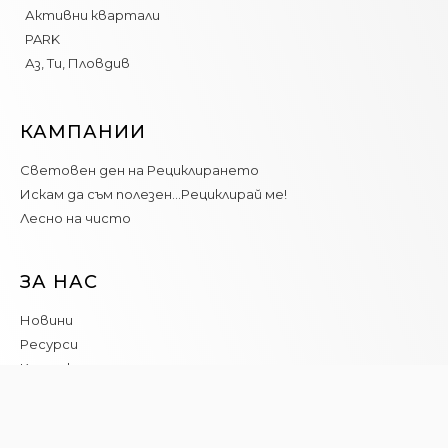
Активни квартали
PARK
Аз, Ти, Пловдив
КАМПАНИИ
Световен ден на Рециклирането
Искам да съм полезен…Рециклирай ме!
Лесно на чисто
ЗА НАС
Новини
Ресурси
Контакт
Програма _Място България е иницирана от сдружение