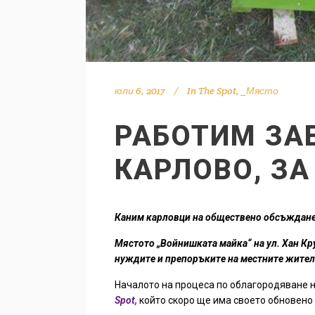
юли 6, 2017
In
The Spot
,
_Място
РАБОТИМ ЗА
КАРЛОВО, ЗА
Каним карловци на обществено обсъждане
Мястото „Войнишката майка“ на ул. Хан Кру
нуждите и препоръките на местните жител
Началото на процеса по облагородяване н
Spot,
който скоро ще има своето обновено и