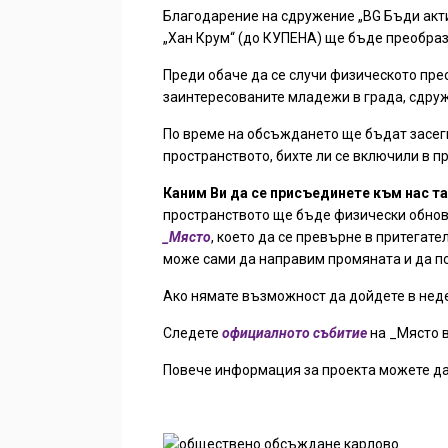
Благодарение на сдружение „BG Бъди акти
„Хан Крум“ (до КУПЕНА) ще бъде преобраз
Преди обаче да се случи физическото прео
заинтересованите младежи в града, сдру
По време на обсъждането ще бъдат засе
пространството, бихте ли се включили в п
Каним Ви да се присъединете към нас та
пространството ще бъде физически обнове
_Място
, което да се превърне в притегат
може сами да направим промяната и да по
Ако нямате възможност да дойдете в нед
Следете
официалното събитие
на _Място в
Повече информация за проекта можете д