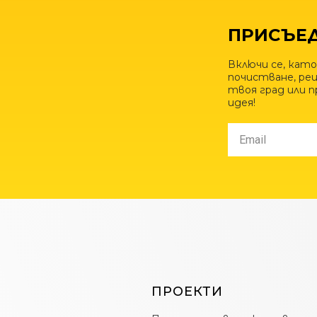
ПРИСЪЕД
Включи се, като
почистване, рец
твоя град или 
идея!
ПРОЕКТИ