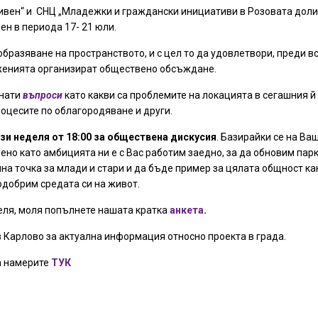
вен“ и СНЦ „Младежки и граждански инициативи в Розовата долин
ен в периода 17- 21 юли.
бразяване на пространството, и с цел то да удовлетвори, преди в
женията организират обществено обсъждане.
гнати
въпроси
като какви са проблемите на локацията в сегашния й 
роцесите по облагородяване и други.
зи неделя от 18:00 за обществена дискусия
. Базирайки се на В
но като амбицията ни е с Вас работим заедно, за да обновим пар
елна точка за млади и стари и да бъде пример за цялата общност к
добрим средата си на живот.
еля, моля попълнете нашата кратка
анкета
.
 Карлово за актуална информация относно проекта в града.
а намерите
ТУК