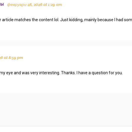
февруари 28, 2026 at 1:29 am
ТЫ
your article matches the content lol. Just kidding, mainly because I had so
6 at 8:59 pm
my eye and was very interesting. Thanks. I have a question for you.