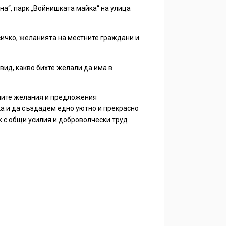
а“, парк „Войнишката майка“ на улица
сичко, желанията на местните граждани и
вид, какво бихте желали да има в
ашите желания и предложения
ка и да създадем едно уютно и прекрасно
ак с общи усилия и доброволчески труд