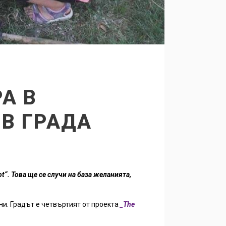
А В
 В ГРАДА
“. Това ще се случи на база желанията,
ни. Градът е четвъртият от проекта
_The