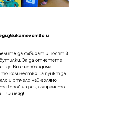
редизвикателство и
елите да събират и носят в
 бутилки. За да отчетете
с, ще Ви е необходима
ото количество на пункт за
ало и отчело най-голямо
та Герой на рециклирането
да Шишеяд!