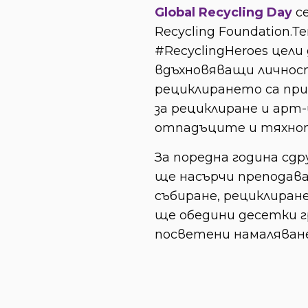
Global Recycling Day
с
Recycling Foundation.
#RecyclingHeroes цел
вдъхновяващи личност
рециклирането са при
за рециклиране и арт
отпадъците и тяхнот
За поредна година сд
ще насърчи преподав
събиране, рециклиран
ще обедини десетки 
посветени намаляван