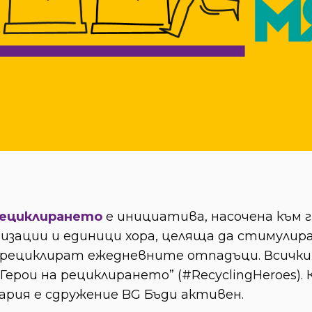
рециклирането
е инициатива, насочена към 
низации и единици хора, целяща да стимулир
е рециклират ежедневните отпадъци. Всички
Герои на рециклирането” (#RecyclingHeroes).
рия е сдружение BG Бъди активен.