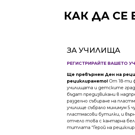
КАК ДА СЕ
ЗА УЧИЛИЩА
РЕГИСТРИРАЙТЕ ВАШЕТО УЧ
Ще превърнем Ден на реци
рециклирането!
От 18-ти ф
училищата и детските град
бъдат предизвикани в надпре
разделно събиране на пласт
училище събрало минимум 5 ч
пластмасови бутилки, и върн
отчело това с кантарна беле
титлата “Герой на рециклир