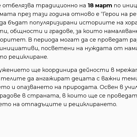
е отбелязва традиционно на
18 март
по иниц
Темата през тази година отново е “Герои на р
и да бъдат популяризирани историите на х
и, общности и градове, за които намалява
оритет. В периода могат да се проведат р
-инициативи, посветени на нуждата от нам
о рециклиране.
ружението ще координира дейности в мрежат
ателите да ангажират децата с важни теми
ето и опазването на природата. Освен в у
градове в страната, в които ще се проведа
ето на отпадъците и рециклирането.