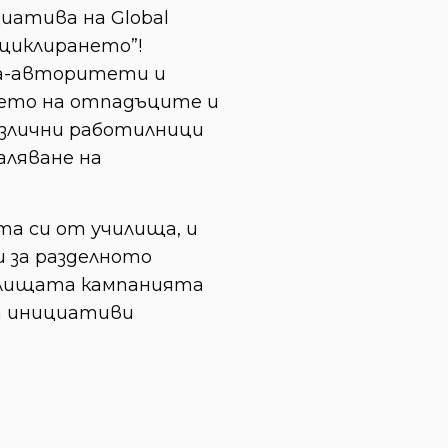
иатива на Global
ециклирането”!
ора-авторитети и
нето на отпадъците и
азлични работилници
аляване на
а си от училища, и
 за разделното
чилищата кампанията
т инициативи