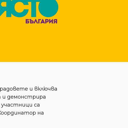
градовете и включва
а и демонстрира
 участници са
 Координатор на