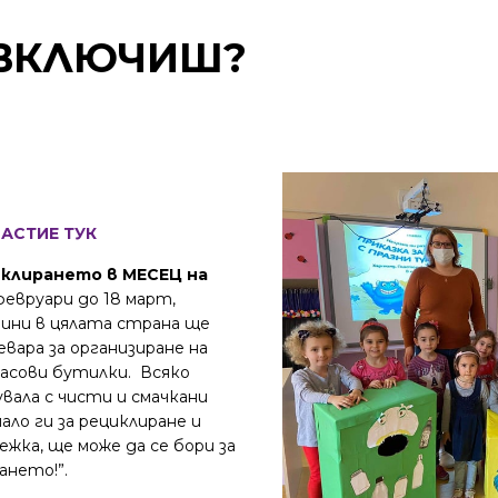
 ВКЛЮЧИШ?
АСТИЕ ТУК
клирането в МЕСЕЦ на
евруари до 18 март,
ини в цялата страна ще
вара за организиране на
масови бутилки. Всяко
увала с чисти и смачкани
ало ги за рециклиране и
жка, ще може да се бори за
ането!”.