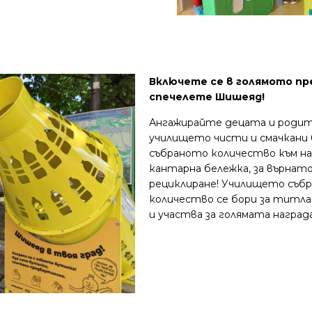
Включете се в голямото п
спечелете Шишеяд!
Ангажирайте децата и родит
училището чисти и смачкани
събраното количество към на
кантарна бележка, за върнат
рециклиране! Училището събр
количество се бори за титла
и участва за голямата награ