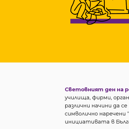
Световният ден на 
училища, фирми, орга
различни начини да с
символично наречени “
инициативата в Бълга