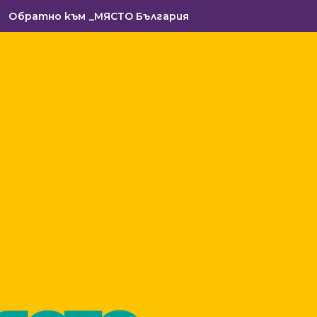
Обратно към _МЯСТО България